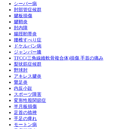
シーバー病
肘部管症候群
腱板損傷
腱鞘炎
肘内障
腸脛靭帯炎
腰椎すべり症
ドケルバン病
ジャンパー膝
TFCC(三角線維軟骨複合体)損傷 手首の痛み
梨状筋症候群
野球肘
アキレス腱炎
鵞足炎
内反小趾
スポーツ障害
変形性股関節症
半月板損傷
足首の捻挫
手足の痺れ
モートン病