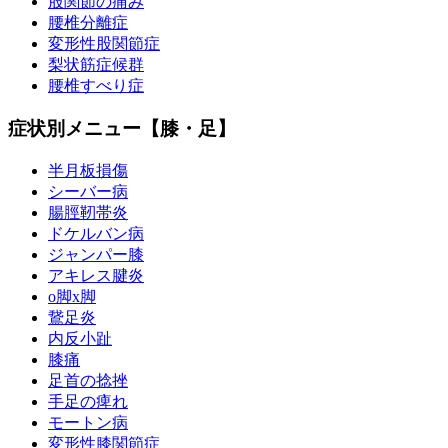
股関節の痛み
腰椎分離症
変形性股関節症
梨状筋症候群
腰椎すべり症
症状別メニュー【膝・足】
半月板損傷
シーバー病
腸脛靭帯炎
ドケルバン病
ジャンパー膝
アキレス腱炎
o脚x脚
鵞足炎
内反小趾
膝痛
足首の捻挫
手足の痺れ
モートン病
変形性膝関節症