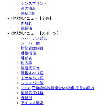
シンスプリント
踵の痛み
外反母趾
症状別メニュー【全身】
肉離れ
成長痛
症状別メニュー【スポーツ】
ヘバーデン結節
シーバー病
肘部管症候群
腱板損傷
腱鞘炎
肘内障
腸脛靭帯炎
腰椎すべり症
ドケルバン病
ジャンパー膝
TFCC(三角線維軟骨複合体)損傷 手首の痛み
梨状筋症候群
野球肘
アキレス腱炎