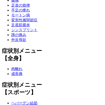
膝痛
足首の捻挫
手足の痺れ
モートン病
変形性膝関節症
足底筋膜炎
シンスプリント
踵の痛み
外反母趾
症状別メニュー
【全身】
肉離れ
成長痛
症状別メニュー
【スポーツ】
ヘバーデン結節