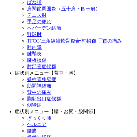
ばね指
肩関節周囲炎（五十肩・四十肩）
テニス肘
手足の痺れ
ヘバーデン結節
野球肘
TFCC(三角線維軟骨複合体)損傷 手首の痛み
肘内障
腱鞘炎
腱板損傷
肘部管症候群
症状別メニュー【背中・胸】
脊柱管狭窄症
肋間神経痛
背中の痛み
胸郭出口症候群
側彎症
症状別メニュー【腰・お尻・股関節】
ぎっくり腰
ヘルニア
腰痛