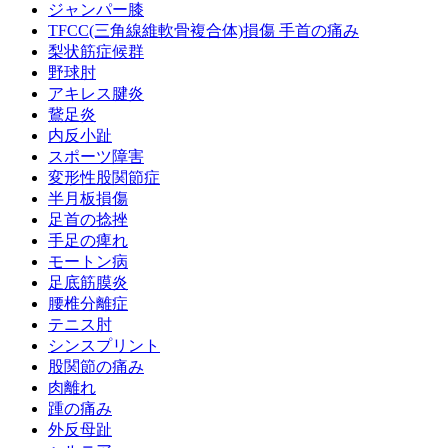
ジャンパー膝
TFCC(三角線維軟骨複合体)損傷 手首の痛み
梨状筋症候群
野球肘
アキレス腱炎
鵞足炎
内反小趾
スポーツ障害
変形性股関節症
半月板損傷
足首の捻挫
手足の痺れ
モートン病
足底筋膜炎
腰椎分離症
テニス肘
シンスプリント
股関節の痛み
肉離れ
踵の痛み
外反母趾