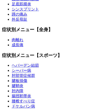
足底筋膜炎
シンスプリント
踵の痛み
外反母趾
症状別メニュー【全身】
肉離れ
成長痛
症状別メニュー【スポーツ】
ヘバーデン結節
シーバー病
肘部管症候群
腱板損傷
腱鞘炎
肘内障
腸脛靭帯炎
腰椎すべり症
ドケルバン病