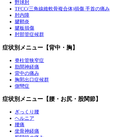
野球肘
TFCC(三角線維軟骨複合体)損傷 手首の痛み
肘内障
腱鞘炎
腱板損傷
肘部管症候群
症状別メニュー【背中・胸】
脊柱管狭窄症
肋間神経痛
背中の痛み
胸郭出口症候群
側彎症
症状別メニュー【腰・お尻・股関節】
ぎっくり腰
ヘルニア
腰痛
坐骨神経痛