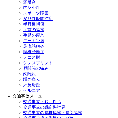
鵞足炎
内反小趾
スポーツ障害
変形性股関節症
半月板損傷
足首の捻挫
手足の痺れ
モートン病
足底筋膜炎
腰椎分離症
テニス肘
シンスプリント
股関節の痛み
肉離れ
踵の痛み
外反母趾
ヘルニア
交通事故メニュー
交通事故・むち打ち
交通事故の慰謝料計算
交通事故の腰椎捻挫・腰部捻挫