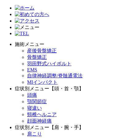
施術メニュー
産後骨盤矯正
骨盤矯正
羽田野式ハイボルト
EMS
自律神経調整/脊髄通電法
MIインパクト
症状別メニュー【頭・首・顎】
頭痛
顎関節症
寝違い
頸椎ヘルニア
顔面神経痛
症状別メニュー【肩・腕・手】
肩こり