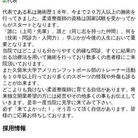
代表である私は施術歴１８年、今まで２０万人以上の施術を
行ってきました。柔道整復師の資格は国家試験を受かってか
らがスタートとなります。
「誰に（上司・先輩）、誰と（同じ志を持った仲間）、何を
（技術・問診力・人間力）」学ぶかが今後の人生において重
要となります。
当院ではどこよりも分かりやすく的確な問診、すぐに結果の
出る治療法を用いて施術を行っており数多くの患者様にご来
院頂いております。
また久留米大学アメリカンフットボール部のトレーナー活動
を１０年以上行っており多くのスポーツの怪我や外傷も診る
ことが出来ます。
どこよりも負けない柔道整復師に育てる自信があります。将
来独立開業希望の方には経営やその他多くの事もお伝えして
いきます。是非一度当院に見学に来てみて下さい。
必ず「来てよかった！」そう言って頂く自信があります。皆
様のご応募お待ちしております。
採用情報