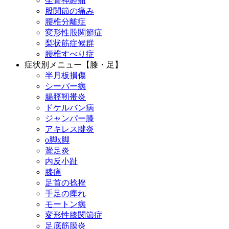
坐骨神経痛
股関節の痛み
腰椎分離症
変形性股関節症
梨状筋症候群
腰椎すべり症
症状別メニュー【膝・足】
半月板損傷
シーバー病
腸脛靭帯炎
ドケルバン病
ジャンパー膝
アキレス腱炎
o脚x脚
鵞足炎
内反小趾
膝痛
足首の捻挫
手足の痺れ
モートン病
変形性膝関節症
足底筋膜炎