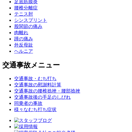
足底筋膜炎
腰椎分離症
テニス肘
シンスプリント
股関節の痛み
肉離れ
踵の痛み
外反母趾
ヘルニア
交通事故メニュー
交通事故・むち打ち
交通事故の慰謝料計算
交通事故の腰椎捻挫・腰部捻挫
交通事故後の手足のしびれ
同乗者の事故
様々なむち打ち症状