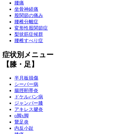
腰痛
坐骨神経痛
股関節の痛み
腰椎分離症
変形性股関節症
梨状筋症候群
腰椎すべり症
症状別メニュー
【膝・足】
半月板損傷
シーバー病
腸脛靭帯炎
ドケルバン病
ジャンパー膝
アキレス腱炎
o脚x脚
鵞足炎
内反小趾