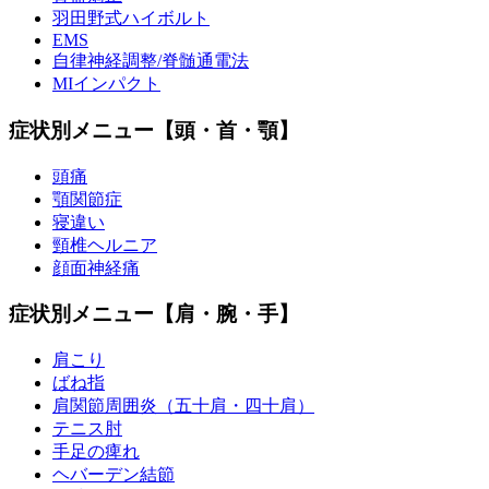
羽田野式ハイボルト
EMS
自律神経調整/脊髄通電法
MIインパクト
症状別メニュー【頭・首・顎】
頭痛
顎関節症
寝違い
頸椎ヘルニア
顔面神経痛
症状別メニュー【肩・腕・手】
肩こり
ばね指
肩関節周囲炎（五十肩・四十肩）
テニス肘
手足の痺れ
ヘバーデン結節