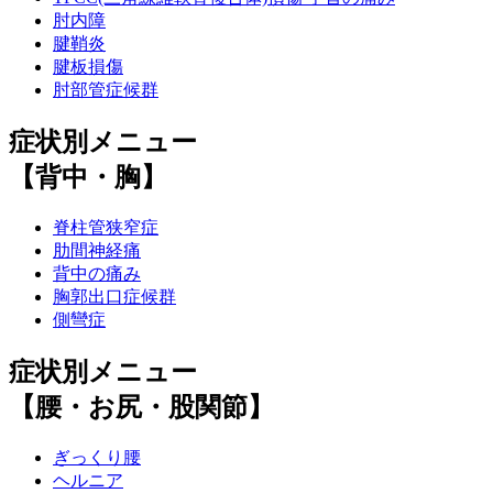
肘内障
腱鞘炎
腱板損傷
肘部管症候群
症状別メニュー
【背中・胸】
脊柱管狭窄症
肋間神経痛
背中の痛み
胸郭出口症候群
側彎症
症状別メニュー
【腰・お尻・股関節】
ぎっくり腰
ヘルニア