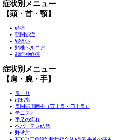
症状別メニュー
【頭・首・顎】
頭痛
顎関節症
寝違い
頸椎ヘルニア
顔面神経痛
症状別メニュー
【肩・腕・手】
肩こり
ばね指
肩関節周囲炎（五十肩・四十肩）
テニス肘
手足の痺れ
ヘバーデン結節
野球肘
TFCC(三角線維軟骨複合体)損傷 手首の痛み