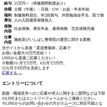
給与
25万円～（研修期間制度あり）
休暇
土曜（午後）・日祝・GW・お盆・年末年始
福利
制服無料貸出、年2回賞与、外部勉強会手当、院で個
厚生
人の入院傷害保険加入
保険
社会保険、厚生年金、雇用保険、労災保険完備
内容
仕事
施術及びいしばし整骨院の運営に関する業務
内容
当サイトから直接「柔道整復師」応募で
お祝い金最大10万円支給！！
LINEから直接ご応募ください！
※勤務3ヶ月で3万円、6カ月で3万円、
12カ月で4万円を支給します
応募する →
エントリーについて
面接・職場見学へのご応募や求人に関するご質問などは下部
のLINEまたはエントリーフォームからご連絡ください。
※LINEからのお問い合わせの方がスムーズに対応可能とな