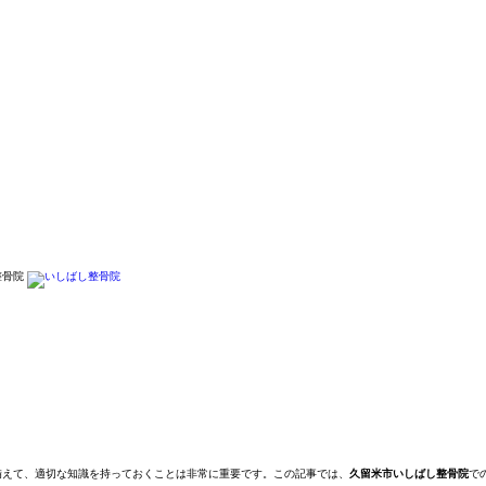
整骨院
備えて、適切な知識を持っておくことは非常に重要です。この記事では、
久留米市いしばし整骨院
で