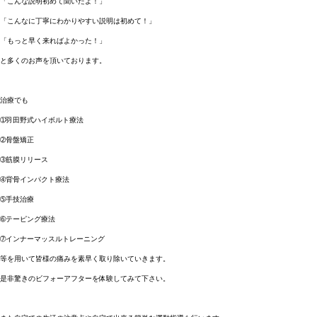
「こんな説明初めて聞いたよ！」
「こんなに丁寧にわかりやすい説明は初めて！」
「もっと早く来ればよかった！」
と多くのお声を頂いております。
治療でも
➀羽田野式ハイボルト療法
➁骨盤矯正
➂筋膜リリース
➃背骨インパクト療法
➄手技治療
➅テーピング療法
➆インナーマッスルトレーニング
等を用いて皆様の痛みを素早く取り除いていきます。
是非驚きのビフォーアフターを体験してみて下さい。