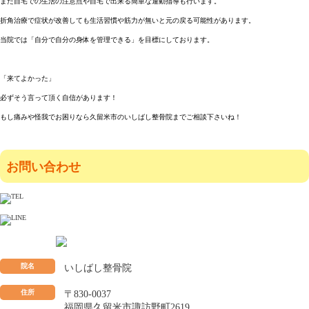
また自宅での生活の注意点や自宅で出来る簡単な運動指導も行います。
折角治療で症状が改善しても生活習慣や筋力が無いと元の戻る可能性があります。
当院では「自分で自分の身体を管理できる」を目標にしております。
「来てよかった」
必ずそう言って頂く自信があります！
もし痛みや怪我でお困りなら久留米市のいしばし整骨院までご相談下さいね！
お問い合わせ
院名
いしばし整骨院
住所
〒830-0037
福岡県久留米市諏訪野町2619