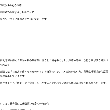
➂即効性のある治療
➃自宅での注意点とセルフケア
をコンセプトに診療させて頂いております。
例えば肩が痛くて整形外科や治療院に行くと「肩を中心とした治療や処方」を行う事が多く見受け
られます
当院では「なぜ方が痛くなったのか？」を身体のバランスや筋肉の使い方、日常生活習慣から原因
を導き出していきます。
肩が痛くても「腹筋」や「背筋」もしかすると足のバランスから痛みが誘発される事もあります。
いしばし整骨院にご来院頂いた多くの方から