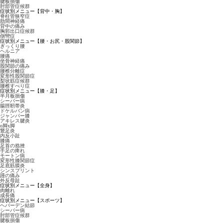
腱板損傷
肘部管症候群
症状別メニュー【背中・胸】
脊柱管狭窄症
肋間神経痛
背中の痛み
胸郭出口症候群
側彎症
症状別メニュー【腰・お尻・股関節】
ぎっくり腰
ヘルニア
腰痛
坐骨神経痛
股関節の痛み
腰椎分離症
変形性股関節症
梨状筋症候群
腰椎すべり症
症状別メニュー【膝・足】
半月板損傷
シーバー病
腸脛靭帯炎
ドケルバン病
ジャンパー膝
アキレス腱炎
o脚x脚
鵞足炎
内反小趾
膝痛
足首の捻挫
手足の痺れ
モートン病
変形性膝関節症
足底筋膜炎
シンスプリント
踵の痛み
外反母趾
症状別メニュー【全身】
肉離れ
成長痛
症状別メニュー【スポーツ】
ヘバーデン結節
シーバー病
肘部管症候群
腱板損傷