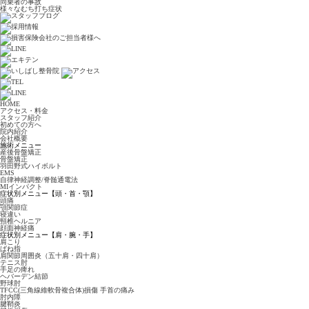
同乗者の事故
様々なむち打ち症状
HOME
アクセス・料金
スタッフ紹介
初めての方へ
院内紹介
会社概要
施術メニュー
産後骨盤矯正
骨盤矯正
羽田野式ハイボルト
EMS
自律神経調整/脊髄通電法
MIインパクト
症状別メニュー【頭・首・顎】
頭痛
顎関節症
寝違い
頸椎ヘルニア
顔面神経痛
症状別メニュー【肩・腕・手】
肩こり
ばね指
肩関節周囲炎（五十肩・四十肩）
テニス肘
手足の痺れ
ヘバーデン結節
野球肘
TFCC(三角線維軟骨複合体)損傷 手首の痛み
肘内障
腱鞘炎