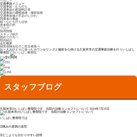
ヘルニア
交通事故メニュー
交通事故・むち打ち
交通事故の慰謝料計算
交通事故の腰椎捻挫・腰部捻挫
交通事故後の手足のしびれ
同乗者の事故
様々なむち打ち症状
患者様の声
ブログ
採用情報
スタッフ紹介
初めての方へ
院内紹介
会社概要
損害保険会社のご担当者様へ
お一人おひとりに合ったカウンセリングと施術を心掛ける久留米市の交通事故治療を行ういしばし
整骨院
スタッフブログ
久留米市のいしばし整骨院です 当院の治療コンセプトについて
2024年7月25日
いしばし整骨院では
➀痛みの原因の追究
➁どこよりも分かりやすい説明