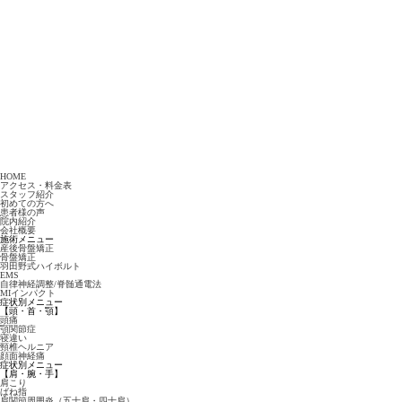
HOME
アクセス・料金表
スタッフ紹介
初めての方へ
患者様の声
院内紹介
会社概要
施術メニュー
産後骨盤矯正
骨盤矯正
羽田野式ハイボルト
EMS
自律神経調整/脊髄通電法
MIインパクト
症状別メニュー
【頭・首・顎】
頭痛
顎関節症
寝違い
頸椎ヘルニア
顔面神経痛
症状別メニュー
【肩・腕・手】
肩こり
ばね指
肩関節周囲炎（五十肩・四十肩）