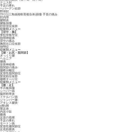
テニス肘
手足の痺れ
ヘバーデン結節
野球肘
TFCC(三角線維軟骨複合体)損傷 手首の痛み
肘内障
腱鞘炎
腱板損傷
肘部管症候群
症状別メニュー
【背中・胸】
脊柱管狭窄症
肋間神経痛
背中の痛み
胸郭出口症候群
側彎症
症状別メニュー
【腰・お尻・股関節】
ぎっくり腰
ヘルニア
腰痛
坐骨神経痛
股関節の痛み
腰椎分離症
変形性股関節症
梨状筋症候群
腰椎すべり症
症状別メニュー
【膝・足】
半月板損傷
シーバー病
腸脛靭帯炎
ドケルバン病
ジャンパー膝
アキレス腱炎
o脚x脚
鵞足炎
内反小趾
膝痛
足首の捻挫
手足の痺れ
モートン病
変形性膝関節症
足底筋膜炎