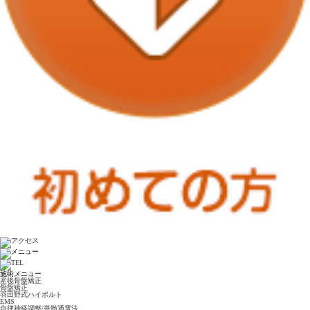
施術メニュー
産後骨盤矯正
骨盤矯正
羽田野式ハイボルト
EMS
自律神経調整/脊髄通電法