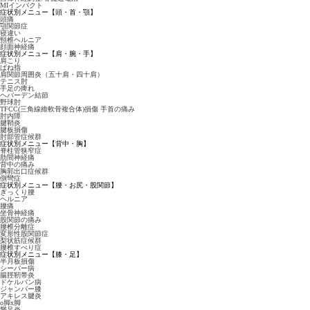
MIインパクト
症状別メニュー【頭・首・顎】
頭痛
顎関節症
寝違い
頸椎ヘルニア
顔面神経痛
症状別メニュー【肩・腕・手】
肩こり
ばね指
肩関節周囲炎（五十肩・四十肩）
テニス肘
手足の痺れ
ヘバーデン結節
野球肘
TFCC(三角線維軟骨複合体)損傷 手首の痛み
肘内障
腱鞘炎
腱板損傷
肘部管症候群
症状別メニュー【背中・胸】
脊柱管狭窄症
肋間神経痛
背中の痛み
胸郭出口症候群
側彎症
症状別メニュー【腰・お尻・股関節】
ぎっくり腰
ヘルニア
腰痛
坐骨神経痛
股関節の痛み
腰椎分離症
変形性股関節症
梨状筋症候群
腰椎すべり症
症状別メニュー【膝・足】
半月板損傷
シーバー病
腸脛靭帯炎
ドケルバン病
ジャンパー膝
アキレス腱炎
o脚x脚
鵞足炎