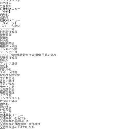
シンスプリント
踵の痛み
外反母趾
症状別メニュー
【全身】
肉離れ
成長痛
症状別メニュー
【スポーツ】
ヘバーデン結節
シーバー病
肘部管症候群
腱板損傷
腱鞘炎
肘内障
腸脛靭帯炎
腰椎すべり症
ドケルバン病
ジャンパー膝
TFCC(三角線維軟骨複合体)損傷 手首の痛み
梨状筋症候群
野球肘
アキレス腱炎
鵞足炎
内反小趾
スポーツ障害
変形性股関節症
半月板損傷
足首の捻挫
手足の痺れ
モートン病
足底筋膜炎
腰椎分離症
テニス肘
シンスプリント
股関節の痛み
肉離れ
踵の痛み
外反母趾
ヘルニア
交通事故メニュー
交通事故・むち打ち
交通事故の慰謝料計算
交通事故の腰椎捻挫・腰部捻挫
交通事故後の手足のしびれ