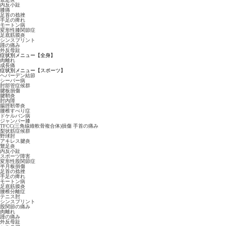
内反小趾
膝痛
足首の捻挫
手足の痺れ
モートン病
変形性膝関節症
足底筋膜炎
シンスプリント
踵の痛み
外反母趾
症状別メニュー【全身】
肉離れ
成長痛
症状別メニュー【スポーツ】
ヘバーデン結節
シーバー病
肘部管症候群
腱板損傷
腱鞘炎
肘内障
腸脛靭帯炎
腰椎すべり症
ドケルバン病
ジャンパー膝
TFCC(三角線維軟骨複合体)損傷 手首の痛み
梨状筋症候群
野球肘
アキレス腱炎
鵞足炎
内反小趾
スポーツ障害
変形性股関節症
半月板損傷
足首の捻挫
手足の痺れ
モートン病
足底筋膜炎
腰椎分離症
テニス肘
シンスプリント
股関節の痛み
肉離れ
踵の痛み
外反母趾