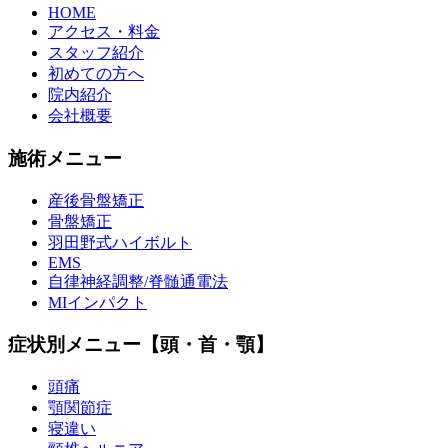
HOME
アクセス・料金
スタッフ紹介
初めての方へ
院内紹介
会社概要
施術メニュー
産後骨盤矯正
骨盤矯正
羽田野式ハイボルト
EMS
自律神経調整/脊髄通電法
MIインパクト
症状別メニュー【頭・首・顎】
頭痛
顎関節症
寝違い