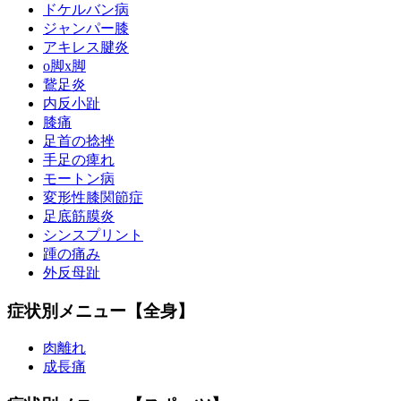
ドケルバン病
ジャンパー膝
アキレス腱炎
o脚x脚
鵞足炎
内反小趾
膝痛
足首の捻挫
手足の痺れ
モートン病
変形性膝関節症
足底筋膜炎
シンスプリント
踵の痛み
外反母趾
症状別メニュー【全身】
肉離れ
成長痛