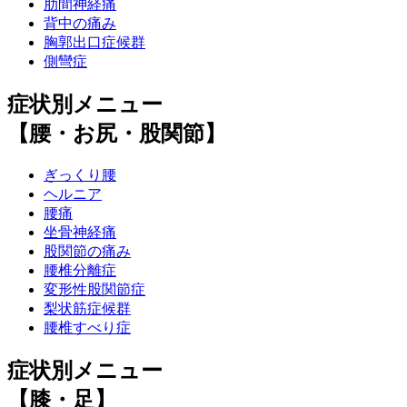
肋間神経痛
背中の痛み
胸郭出口症候群
側彎症
症状別メニュー
【腰・お尻・股関節】
ぎっくり腰
ヘルニア
腰痛
坐骨神経痛
股関節の痛み
腰椎分離症
変形性股関節症
梨状筋症候群
腰椎すべり症
症状別メニュー
【膝・足】