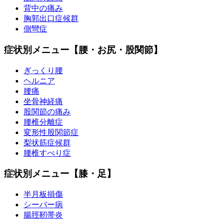
背中の痛み
胸郭出口症候群
側彎症
症状別メニュー【腰・お尻・股関節】
ぎっくり腰
ヘルニア
腰痛
坐骨神経痛
股関節の痛み
腰椎分離症
変形性股関節症
梨状筋症候群
腰椎すべり症
症状別メニュー【膝・足】
半月板損傷
シーバー病
腸脛靭帯炎