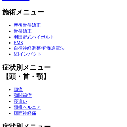
施術メニュー
産後骨盤矯正
骨盤矯正
羽田野式ハイボルト
EMS
自律神経調整/脊髄通電法
MIインパクト
症状別メニュー
【頭・首・顎】
頭痛
顎関節症
寝違い
頸椎ヘルニア
顔面神経痛
症状別メニュー