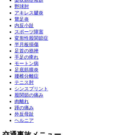
梨状筋症候群
野球肘
アキレス腱炎
鵞足炎
内反小趾
スポーツ障害
変形性股関節症
半月板損傷
足首の捻挫
手足の痺れ
モートン病
足底筋膜炎
腰椎分離症
テニス肘
シンスプリント
股関節の痛み
肉離れ
踵の痛み
外反母趾
ヘルニア
交通事故メニュー