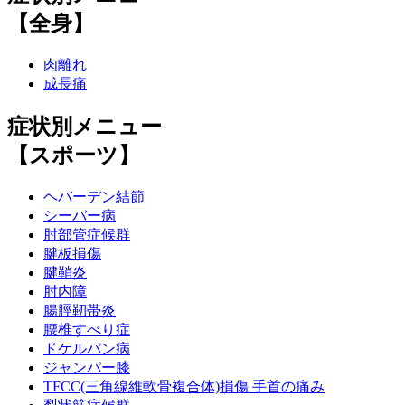
【全身】
肉離れ
成長痛
症状別メニュー
【スポーツ】
ヘバーデン結節
シーバー病
肘部管症候群
腱板損傷
腱鞘炎
肘内障
腸脛靭帯炎
腰椎すべり症
ドケルバン病
ジャンパー膝
TFCC(三角線維軟骨複合体)損傷 手首の痛み