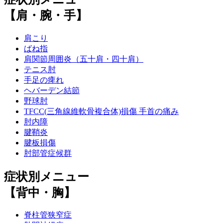
【肩・腕・手】
肩こり
ばね指
肩関節周囲炎（五十肩・四十肩）
テニス肘
手足の痺れ
ヘバーデン結節
野球肘
TFCC(三角線維軟骨複合体)損傷 手首の痛み
肘内障
腱鞘炎
腱板損傷
肘部管症候群
症状別メニュー
【背中・胸】
脊柱管狭窄症