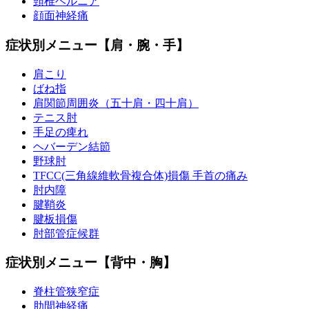
頸椎ヘルニア
顔面神経痛
症状別メニュー【肩・腕・手】
肩こり
ばね指
肩関節周囲炎（五十肩・四十肩）
テニス肘
手足の痺れ
ヘバーデン結節
野球肘
TFCC(三角線維軟骨複合体)損傷 手首の痛み
肘内障
腱鞘炎
腱板損傷
肘部管症候群
症状別メニュー【背中・胸】
脊柱管狭窄症
肋間神経痛