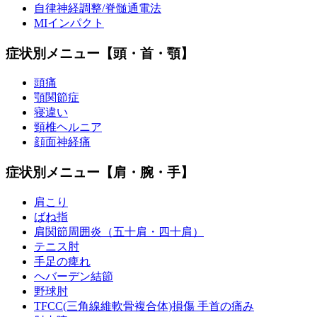
自律神経調整/脊髄通電法
MIインパクト
症状別メニュー【頭・首・顎】
頭痛
顎関節症
寝違い
頸椎ヘルニア
顔面神経痛
症状別メニュー【肩・腕・手】
肩こり
ばね指
肩関節周囲炎（五十肩・四十肩）
テニス肘
手足の痺れ
ヘバーデン結節
野球肘
TFCC(三角線維軟骨複合体)損傷 手首の痛み