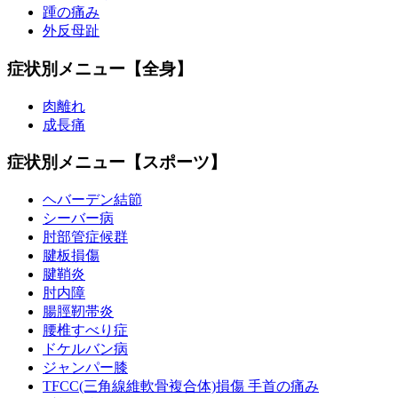
踵の痛み
外反母趾
症状別メニュー【全身】
肉離れ
成長痛
症状別メニュー【スポーツ】
ヘバーデン結節
シーバー病
肘部管症候群
腱板損傷
腱鞘炎
肘内障
腸脛靭帯炎
腰椎すべり症
ドケルバン病
ジャンパー膝
TFCC(三角線維軟骨複合体)損傷 手首の痛み