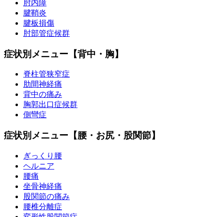
肘内障
腱鞘炎
腱板損傷
肘部管症候群
症状別メニュー【背中・胸】
脊柱管狭窄症
肋間神経痛
背中の痛み
胸郭出口症候群
側彎症
症状別メニュー【腰・お尻・股関節】
ぎっくり腰
ヘルニア
腰痛
坐骨神経痛
股関節の痛み
腰椎分離症
変形性股関節症