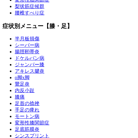
梨状筋症候群
腰椎すべり症
症状別メニュー【膝・足】
半月板損傷
シーバー病
腸脛靭帯炎
ドケルバン病
ジャンパー膝
アキレス腱炎
o脚x脚
鵞足炎
内反小趾
膝痛
足首の捻挫
手足の痺れ
モートン病
変形性膝関節症
足底筋膜炎
シンスプリント