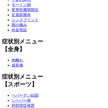
モートン病
変形性膝関節症
足底筋膜炎
シンスプリント
踵の痛み
外反母趾
症状別メニュー
【全身】
肉離れ
成長痛
症状別メニュー
【スポーツ】
ヘバーデン結節
シーバー病
肘部管症候群