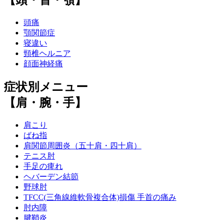
【頭・首・顎】
頭痛
顎関節症
寝違い
頸椎ヘルニア
顔面神経痛
症状別メニュー
【肩・腕・手】
肩こり
ばね指
肩関節周囲炎（五十肩・四十肩）
テニス肘
手足の痺れ
ヘバーデン結節
野球肘
TFCC(三角線維軟骨複合体)損傷 手首の痛み
肘内障
腱鞘炎