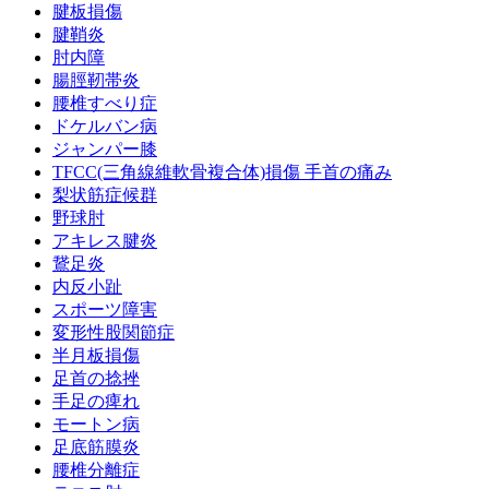
腱板損傷
腱鞘炎
肘内障
腸脛靭帯炎
腰椎すべり症
ドケルバン病
ジャンパー膝
TFCC(三角線維軟骨複合体)損傷 手首の痛み
梨状筋症候群
野球肘
アキレス腱炎
鵞足炎
内反小趾
スポーツ障害
変形性股関節症
半月板損傷
足首の捻挫
手足の痺れ
モートン病
足底筋膜炎
腰椎分離症