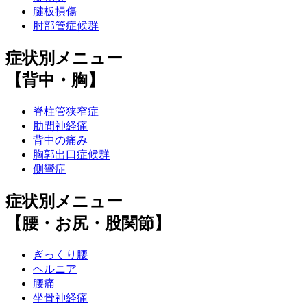
腱板損傷
肘部管症候群
症状別メニュー
【背中・胸】
脊柱管狭窄症
肋間神経痛
背中の痛み
胸郭出口症候群
側彎症
症状別メニュー
【腰・お尻・股関節】
ぎっくり腰
ヘルニア
腰痛
坐骨神経痛