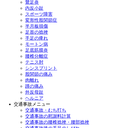
鵞足炎
内反小趾
スポーツ障害
変形性股関節症
半月板損傷
足首の捻挫
手足の痺れ
モートン病
足底筋膜炎
腰椎分離症
テニス肘
シンスプリント
股関節の痛み
肉離れ
踵の痛み
外反母趾
ヘルニア
交通事故メニュー
交通事故・むち打ち
交通事故の慰謝料計算
交通事故の腰椎捻挫・腰部捻挫