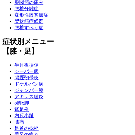
股関節の痛み
腰椎分離症
変形性股関節症
梨状筋症候群
腰椎すべり症
症状別メニュー
【膝・足】
半月板損傷
シーバー病
腸脛靭帯炎
ドケルバン病
ジャンパー膝
アキレス腱炎
o脚x脚
鵞足炎
内反小趾
膝痛
足首の捻挫
手足の痺れ