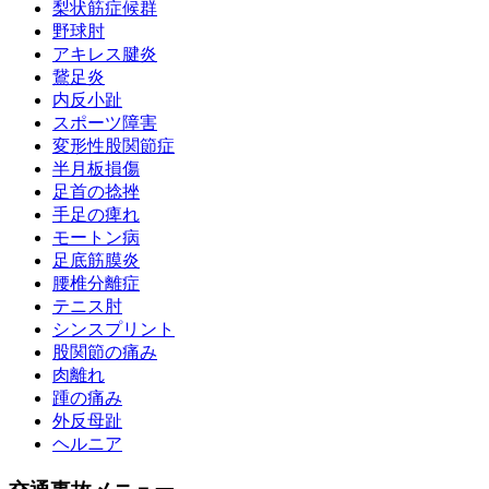
梨状筋症候群
野球肘
アキレス腱炎
鵞足炎
内反小趾
スポーツ障害
変形性股関節症
半月板損傷
足首の捻挫
手足の痺れ
モートン病
足底筋膜炎
腰椎分離症
テニス肘
シンスプリント
股関節の痛み
肉離れ
踵の痛み
外反母趾
ヘルニア