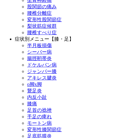
坐骨神経痛
股関節の痛み
腰椎分離症
変形性股関節症
梨状筋症候群
腰椎すべり症
症状別メニュー【膝・足】
半月板損傷
シーバー病
腸脛靭帯炎
ドケルバン病
ジャンパー膝
アキレス腱炎
o脚x脚
鵞足炎
内反小趾
膝痛
足首の捻挫
手足の痺れ
モートン病
変形性膝関節症
足底筋膜炎