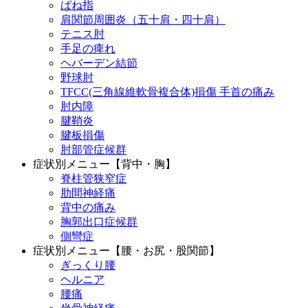
ばね指
肩関節周囲炎（五十肩・四十肩）
テニス肘
手足の痺れ
ヘバーデン結節
野球肘
TFCC(三角線維軟骨複合体)損傷 手首の痛み
肘内障
腱鞘炎
腱板損傷
肘部管症候群
症状別メニュー【背中・胸】
脊柱管狭窄症
肋間神経痛
背中の痛み
胸郭出口症候群
側彎症
症状別メニュー【腰・お尻・股関節】
ぎっくり腰
ヘルニア
腰痛