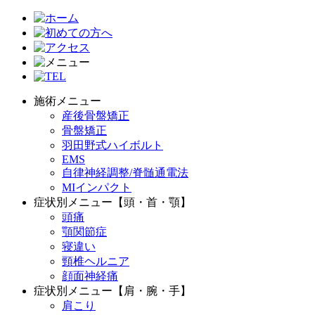
施術メニュー
産後骨盤矯正
骨盤矯正
羽田野式ハイボルト
EMS
自律神経調整/脊髄通電法
MIインパクト
症状別メニュー【頭・首・顎】
頭痛
顎関節症
寝違い
頸椎ヘルニア
顔面神経痛
症状別メニュー【肩・腕・手】
肩こり