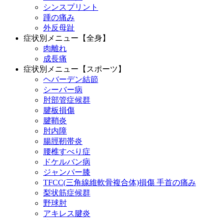
シンスプリント
踵の痛み
外反母趾
症状別メニュー【全身】
肉離れ
成長痛
症状別メニュー【スポーツ】
ヘバーデン結節
シーバー病
肘部管症候群
腱板損傷
腱鞘炎
肘内障
腸脛靭帯炎
腰椎すべり症
ドケルバン病
ジャンパー膝
TFCC(三角線維軟骨複合体)損傷 手首の痛み
梨状筋症候群
野球肘
アキレス腱炎