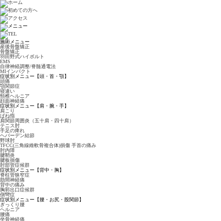
施術メニュー
産後骨盤矯正
骨盤矯正
羽田野式ハイボルト
EMS
自律神経調整/脊髄通電法
MIインパクト
症状別メニュー【頭・首・顎】
頭痛
顎関節症
寝違い
頸椎ヘルニア
顔面神経痛
症状別メニュー【肩・腕・手】
肩こり
ばね指
肩関節周囲炎（五十肩・四十肩）
テニス肘
手足の痺れ
ヘバーデン結節
野球肘
TFCC(三角線維軟骨複合体)損傷 手首の痛み
肘内障
腱鞘炎
腱板損傷
肘部管症候群
症状別メニュー【背中・胸】
脊柱管狭窄症
肋間神経痛
背中の痛み
胸郭出口症候群
側彎症
症状別メニュー【腰・お尻・股関節】
ぎっくり腰
ヘルニア
腰痛
坐骨神経痛