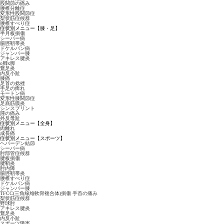
股関節の痛み
腰椎分離症
変形性股関節症
梨状筋症候群
腰椎すべり症
症状別メニュー【膝・足】
半月板損傷
シーバー病
腸脛靭帯炎
ドケルバン病
ジャンパー膝
アキレス腱炎
o脚x脚
鵞足炎
内反小趾
膝痛
足首の捻挫
手足の痺れ
モートン病
変形性膝関節症
足底筋膜炎
シンスプリント
踵の痛み
外反母趾
症状別メニュー【全身】
肉離れ
成長痛
症状別メニュー【スポーツ】
ヘバーデン結節
シーバー病
肘部管症候群
腱板損傷
腱鞘炎
肘内障
腸脛靭帯炎
腰椎すべり症
ドケルバン病
ジャンパー膝
TFCC(三角線維軟骨複合体)損傷 手首の痛み
梨状筋症候群
野球肘
アキレス腱炎
鵞足炎
内反小趾
スポーツ障害