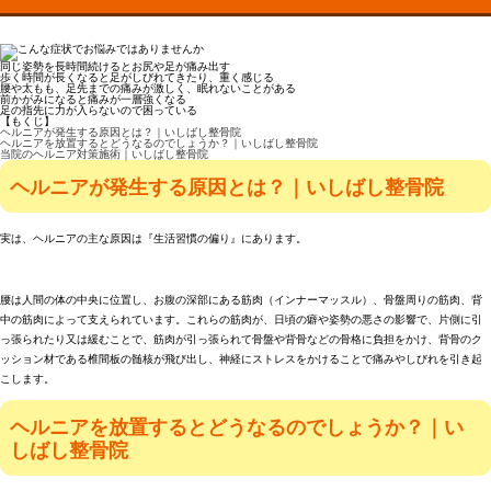
同じ姿勢を長時間続けるとお尻や足が痛み出す
歩く時間が長くなると足がしびれてきたり、重く感じる
腰や太もも、足先までの痛みが激しく、眠れないことがある
前かがみになると痛みが一層強くなる
足の指先に力が入らないので困っている
【もくじ】
ヘルニアが発生する原因とは？｜いしばし整骨院
ヘルニアを放置するとどうなるのでしょうか？｜いしばし整骨院
当院のヘルニア対策施術｜いしばし整骨院
ヘルニアが発生する原因とは？｜いしばし整骨院
実は、ヘルニアの主な原因は『生活習慣の偏り』にあります。
腰は人間の体の中央に位置し、お腹の深部にある筋肉（インナーマッスル）、骨盤周りの筋肉、背
中の筋肉によって支えられています。これらの筋肉が、日頃の癖や姿勢の悪さの影響で、片側に引
っ張られたり又は緩むことで、筋肉が引っ張られて骨盤や背骨などの骨格に負担をかけ、背骨のク
ッション材である椎間板の髄核が飛び出し、神経にストレスをかけることで痛みやしびれを引き起
こします。
ヘルニアを放置するとどうなるのでしょうか？｜い
しばし整骨院