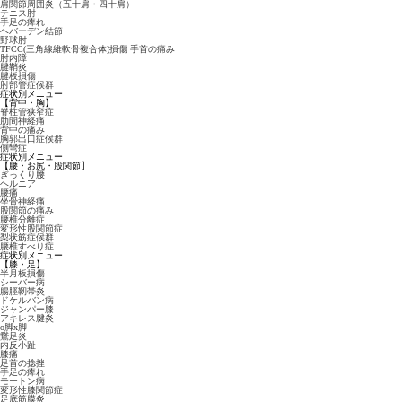
肩関節周囲炎（五十肩・四十肩）
テニス肘
手足の痺れ
ヘバーデン結節
野球肘
TFCC(三角線維軟骨複合体)損傷 手首の痛み
肘内障
腱鞘炎
腱板損傷
肘部管症候群
症状別メニュー
【背中・胸】
脊柱管狭窄症
肋間神経痛
背中の痛み
胸郭出口症候群
側彎症
症状別メニュー
【腰・お尻・股関節】
ぎっくり腰
ヘルニア
腰痛
坐骨神経痛
股関節の痛み
腰椎分離症
変形性股関節症
梨状筋症候群
腰椎すべり症
症状別メニュー
【膝・足】
半月板損傷
シーバー病
腸脛靭帯炎
ドケルバン病
ジャンパー膝
アキレス腱炎
o脚x脚
鵞足炎
内反小趾
膝痛
足首の捻挫
手足の痺れ
モートン病
変形性膝関節症
足底筋膜炎