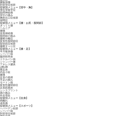
腱板損傷
肘部管症候群
症状別メニュー【背中・胸】
脊柱管狭窄症
肋間神経痛
背中の痛み
胸郭出口症候群
側彎症
症状別メニュー【腰・お尻・股関節】
ぎっくり腰
ヘルニア
腰痛
坐骨神経痛
股関節の痛み
腰椎分離症
変形性股関節症
梨状筋症候群
腰椎すべり症
症状別メニュー【膝・足】
半月板損傷
シーバー病
腸脛靭帯炎
ドケルバン病
ジャンパー膝
アキレス腱炎
o脚x脚
鵞足炎
内反小趾
膝痛
足首の捻挫
手足の痺れ
モートン病
変形性膝関節症
足底筋膜炎
シンスプリント
踵の痛み
外反母趾
症状別メニュー【全身】
肉離れ
成長痛
症状別メニュー【スポーツ】
ヘバーデン結節
シーバー病
肘部管症候群