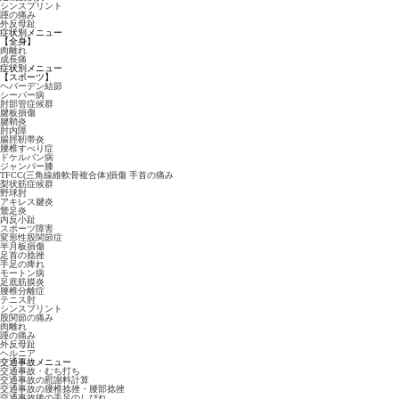
シンスプリント
踵の痛み
外反母趾
症状別メニュー
【全身】
肉離れ
成長痛
症状別メニュー
【スポーツ】
ヘバーデン結節
シーバー病
肘部管症候群
腱板損傷
腱鞘炎
肘内障
腸脛靭帯炎
腰椎すべり症
ドケルバン病
ジャンパー膝
TFCC(三角線維軟骨複合体)損傷 手首の痛み
梨状筋症候群
野球肘
アキレス腱炎
鵞足炎
内反小趾
スポーツ障害
変形性股関節症
半月板損傷
足首の捻挫
手足の痺れ
モートン病
足底筋膜炎
腰椎分離症
テニス肘
シンスプリント
股関節の痛み
肉離れ
踵の痛み
外反母趾
ヘルニア
交通事故メニュー
交通事故・むち打ち
交通事故の慰謝料計算
交通事故の腰椎捻挫・腰部捻挫
交通事故後の手足のしびれ