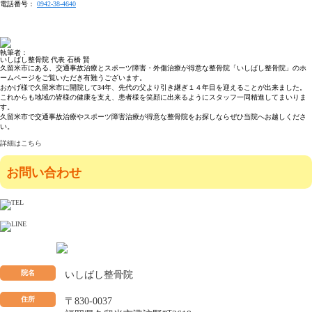
電話番号：
0942-38-4640
執筆者：
いしばし整骨院 代表 石橋 賢
久留米市にある、交通事故治療とスポーツ障害・外傷治療が得意な整骨院「いしばし整骨院」のホ
ームページをご覧いただき有難うございます。
おかげ様で久留米市に開院して34年、先代の父より引き継ぎ１４年目を迎えることが出来ました。
これからも地域の皆様の健康を支え、患者様を笑顔に出来るようにスタッフ一同精進してまいりま
す。
久留米市で交通事故治療やスポーツ障害治療が得意な整骨院をお探しならぜひ当院へお越しくださ
い。
詳細はこちら
お問い合わせ
院名
いしばし整骨院
住所
〒830-0037