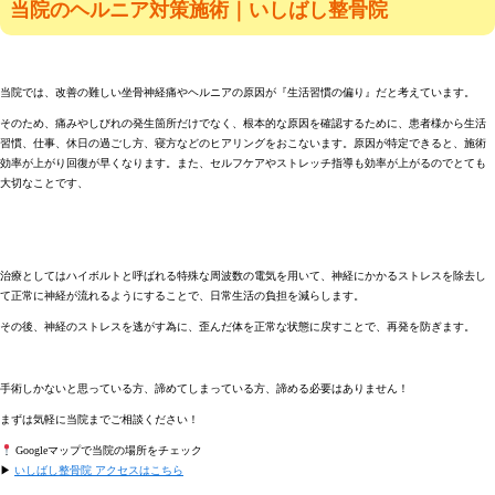
当院のヘルニア対策施術｜いしばし整骨院
当院では、改善の難しい坐骨神経痛やヘルニアの原因が『生活習慣の偏り』だと考えています。
そのため、痛みやしびれの発生箇所だけでなく、根本的な原因を確認するために、患者様から生活
習慣、仕事、休日の過ごし方、寝方などのヒアリングをおこないます。原因が特定できると、施術
効率が上がり回復が早くなります。また、セルフケアやストレッチ指導も効率が上がるのでとても
大切なことです、
治療としてはハイボルトと呼ばれる特殊な周波数の電気を用いて、神経にかかるストレスを除去し
て正常に神経が流れるようにすることで、日常生活の負担を減らします。
その後、神経のストレスを逃がす為に、歪んだ体を正常な状態に戻すことで、再発を防ぎます。
手術しかないと思っている方、諦めてしまっている方、諦める必要はありません！
まずは気軽に当院までご相談ください！
Googleマップで当院の場所をチェック
▶
いしばし整骨院 アクセスはこちら