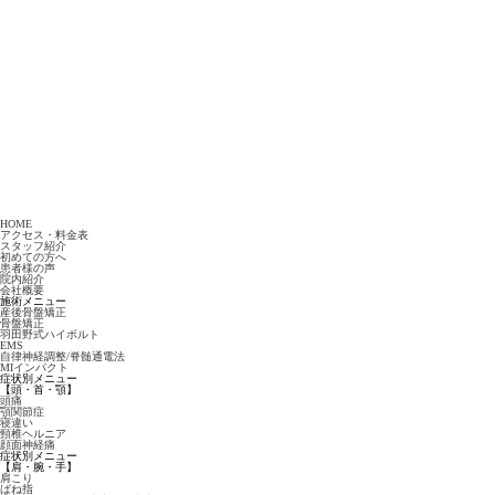
HOME
アクセス・料金表
スタッフ紹介
初めての方へ
患者様の声
院内紹介
会社概要
施術メニュー
産後骨盤矯正
骨盤矯正
羽田野式ハイボルト
EMS
自律神経調整/脊髄通電法
MIインパクト
症状別メニュー
【頭・首・顎】
頭痛
顎関節症
寝違い
頸椎ヘルニア
顔面神経痛
症状別メニュー
【肩・腕・手】
肩こり
ばね指