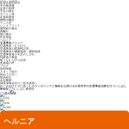
変形性股関節症
半月板損傷
足首の捻挫
手足の痺れ
モートン病
足底筋膜炎
腰椎分離症
テニス肘
シンスプリント
股関節の痛み
肉離れ
踵の痛み
外反母趾
ヘルニア
交通事故メニュー
交通事故・むち打ち
交通事故の慰謝料計算
交通事故の腰椎捻挫・腰部捻挫
交通事故後の手足のしびれ
同乗者の事故
様々なむち打ち症状
患者様の声
ブログ
採用情報
スタッフ紹介
初めての方へ
院内紹介
会社概要
損害保険会社のご担当者様へ
お一人おひとりに合ったカウンセリングと施術を心掛ける久留米市の交通事故治療を行ういしばし
整骨院
ヘルニア