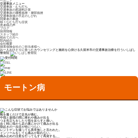
ヘルニア
交通事故メニュー
交通事故・むち打ち
交通事故の慰謝料計算
交通事故の腰椎捻挫・腰部捻挫
交通事故後の手足のしびれ
同乗者の事故
様々なむち打ち症状
患者様の声
ブログ
採用情報
スタッフ紹介
初めての方へ
院内紹介
会社概要
損害保険会社のご担当者様へ
お一人おひとりに合ったカウンセリングと施術を心掛ける久留米市の交通事故治療を行ういしばし
整骨院
モートン病
靴を履くだけで足先が痛む。
中指と薬指の間に痺れや痛みが出る
つま先立ちをしたり指を反らすと痛い。
歩く時に指から足の裏にかけて痛みが出る
寝起きの一歩目が特につらい。
レントゲンを撮っても異常無しと言われた。
インソールをしても痛みが取れない。
痛み止めの注射を打ってもすぐ再発する。