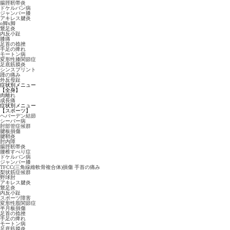
腸脛靭帯炎
ドケルバン病
ジャンパー膝
アキレス腱炎
o脚x脚
鵞足炎
内反小趾
膝痛
足首の捻挫
手足の痺れ
モートン病
変形性膝関節症
足底筋膜炎
シンスプリント
踵の痛み
外反母趾
症状別メニュー
【全身】
肉離れ
成長痛
症状別メニュー
【スポーツ】
ヘバーデン結節
シーバー病
肘部管症候群
腱板損傷
腱鞘炎
肘内障
腸脛靭帯炎
腰椎すべり症
ドケルバン病
ジャンパー膝
TFCC(三角線維軟骨複合体)損傷 手首の痛み
梨状筋症候群
野球肘
アキレス腱炎
鵞足炎
内反小趾
スポーツ障害
変形性股関節症
半月板損傷
足首の捻挫
手足の痺れ
モートン病
足底筋膜炎