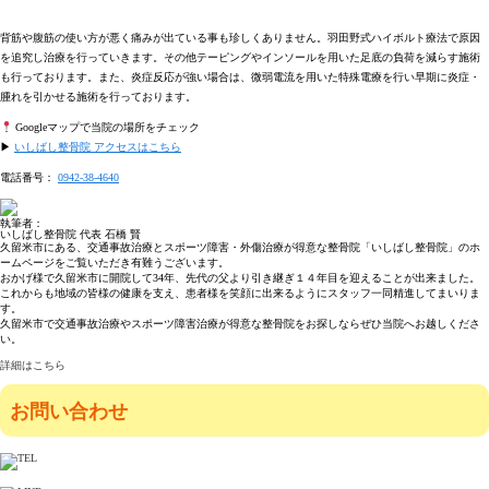
背筋や腹筋の使い方が悪く痛みが出ている事も珍しくありません。羽田野式ハイボルト療法で原因
を追究し治療を行っていきます。その他テーピングやインソールを用いた足底の負荷を減らす施術
も行っております。また、炎症反応が強い場合は、微弱電流を用いた特殊電療を行い早期に炎症・
腫れを引かせる施術を行っております。
Googleマップで当院の場所をチェック
▶
いしばし整骨院 アクセスはこちら
電話番号：
0942-38-4640
執筆者：
いしばし整骨院 代表 石橋 賢
久留米市にある、交通事故治療とスポーツ障害・外傷治療が得意な整骨院「いしばし整骨院」のホ
ームページをご覧いただき有難うございます。
おかげ様で久留米市に開院して34年、先代の父より引き継ぎ１４年目を迎えることが出来ました。
これからも地域の皆様の健康を支え、患者様を笑顔に出来るようにスタッフ一同精進してまいりま
す。
久留米市で交通事故治療やスポーツ障害治療が得意な整骨院をお探しならぜひ当院へお越しくださ
い。
詳細はこちら
お問い合わせ