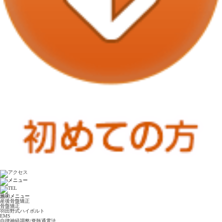
施術メニュー
産後骨盤矯正
骨盤矯正
羽田野式ハイボルト
EMS
自律神経調整/脊髄通電法