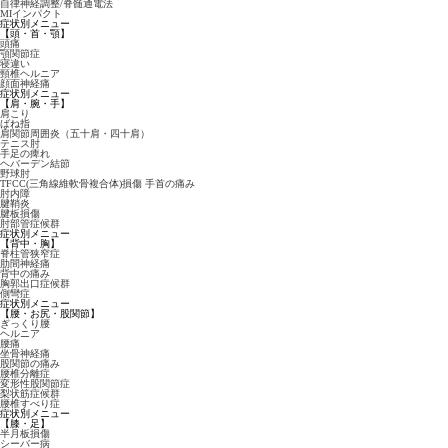
自律神経調整/脊髄通電法
MIインパクト
症状別メニュー
【頭・首・顎】
頭痛
顎関節症
寝違い
頸椎ヘルニア
顔面神経痛
症状別メニュー
【肩・腕・手】
肩こり
ばね指
肩関節周囲炎（五十肩・四十肩）
テニス肘
手足の痺れ
ヘバーデン結節
野球肘
TFCC(三角線維軟骨複合体)損傷 手首の痛み
肘内障
腱鞘炎
腱板損傷
肘部管症候群
症状別メニュー
【背中・胸】
脊柱管狭窄症
肋間神経痛
背中の痛み
胸郭出口症候群
側彎症
症状別メニュー
【腰・お尻・股関節】
ぎっくり腰
ヘルニア
腰痛
坐骨神経痛
股関節の痛み
腰椎分離症
変形性股関節症
梨状筋症候群
腰椎すべり症
症状別メニュー
【膝・足】
半月板損傷
シーバー病