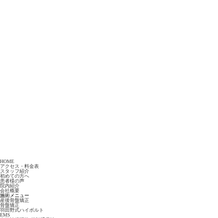
HOME
アクセス・料金表
スタッフ紹介
初めての方へ
患者様の声
院内紹介
会社概要
施術メニュー
産後骨盤矯正
骨盤矯正
羽田野式ハイボルト
EMS