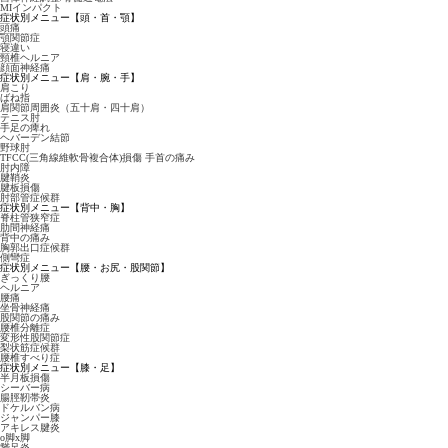
MIインパクト
症状別メニュー【頭・首・顎】
頭痛
顎関節症
寝違い
頸椎ヘルニア
顔面神経痛
症状別メニュー【肩・腕・手】
肩こり
ばね指
肩関節周囲炎（五十肩・四十肩）
テニス肘
手足の痺れ
ヘバーデン結節
野球肘
TFCC(三角線維軟骨複合体)損傷 手首の痛み
肘内障
腱鞘炎
腱板損傷
肘部管症候群
症状別メニュー【背中・胸】
脊柱管狭窄症
肋間神経痛
背中の痛み
胸郭出口症候群
側彎症
症状別メニュー【腰・お尻・股関節】
ぎっくり腰
ヘルニア
腰痛
坐骨神経痛
股関節の痛み
腰椎分離症
変形性股関節症
梨状筋症候群
腰椎すべり症
症状別メニュー【膝・足】
半月板損傷
シーバー病
腸脛靭帯炎
ドケルバン病
ジャンパー膝
アキレス腱炎
o脚x脚
鵞足炎