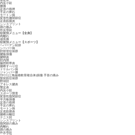
内反小趾
膝痛
足首の捻挫
手足の痺れ
モートン病
変形性膝関節症
足底筋膜炎
シンスプリント
踵の痛み
外反母趾
症状別メニュー【全身】
肉離れ
成長痛
症状別メニュー【スポーツ】
ヘバーデン結節
シーバー病
肘部管症候群
腱板損傷
腱鞘炎
肘内障
腸脛靭帯炎
腰椎すべり症
ドケルバン病
ジャンパー膝
TFCC(三角線維軟骨複合体)損傷 手首の痛み
梨状筋症候群
野球肘
アキレス腱炎
鵞足炎
内反小趾
スポーツ障害
変形性股関節症
半月板損傷
足首の捻挫
手足の痺れ
モートン病
足底筋膜炎
腰椎分離症
テニス肘
シンスプリント
股関節の痛み
肉離れ
踵の痛み
外反母趾