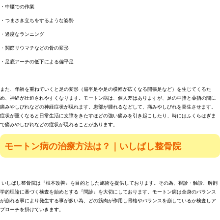
・中腰での作業
・つまさき立ちをするような姿勢
・過度なランニング
・関節リウマチなどの骨の変形
・足底アーチの低下による偏平足
また、年齢を重ねていくと足の変形（扁平足や足の横幅が広くなる開張足など）を生じてくるた
め、神経が圧迫されやすくなります。モートン病は、個人差はありますが、足の中指と薬指の間に
痛みやしびれなどの神経症状が現れます。患部が腫れるなどして、痛みやしびれを発生させます。
症状が重くなると日常生活に支障をきたすほどの強い痛みを引き起こしたり、時にはふくらはぎま
で痛みやしびれなどの症状が現れることがあります。
モートン病の治療方法は？｜いしばし整骨院
いしばし整骨院は『根本改善』を目的とした施術を提供しております。その為、視診・触診、解剖
学的理論に基づく検査を始めとする『問診』を大切にしております。モートン病は全身のバランス
が崩れる事により発生する事が多い為、どの筋肉が作用し骨格やバランスを崩しているか検査しア
プローチを掛けていきます。