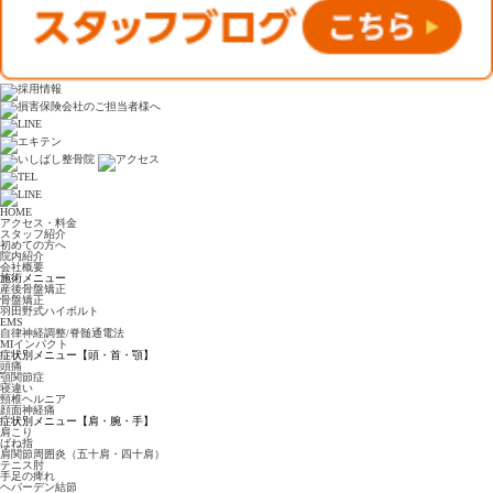
HOME
アクセス・料金
スタッフ紹介
初めての方へ
院内紹介
会社概要
施術メニュー
産後骨盤矯正
骨盤矯正
羽田野式ハイボルト
EMS
自律神経調整/脊髄通電法
MIインパクト
症状別メニュー【頭・首・顎】
頭痛
顎関節症
寝違い
頸椎ヘルニア
顔面神経痛
症状別メニュー【肩・腕・手】
肩こり
ばね指
肩関節周囲炎（五十肩・四十肩）
テニス肘
手足の痺れ
ヘバーデン結節