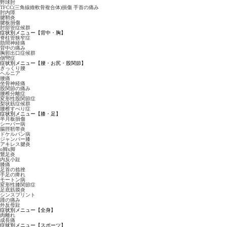
野球肘
TFCC(三角線維軟骨複合体)損傷 手首の痛み
肘内障
腱鞘炎
腱板損傷
肘部管症候群
症状別メニュー【背中・胸】
脊柱管狭窄症
肋間神経痛
背中の痛み
胸郭出口症候群
側彎症
症状別メニュー【腰・お尻・股関節】
ぎっくり腰
ヘルニア
腰痛
坐骨神経痛
股関節の痛み
腰椎分離症
変形性股関節症
梨状筋症候群
腰椎すべり症
症状別メニュー【膝・足】
半月板損傷
シーバー病
腸脛靭帯炎
ドケルバン病
ジャンパー膝
アキレス腱炎
o脚x脚
鵞足炎
内反小趾
膝痛
足首の捻挫
手足の痺れ
モートン病
変形性膝関節症
足底筋膜炎
シンスプリント
踵の痛み
外反母趾
症状別メニュー【全身】
肉離れ
成長痛
症状別メニュー【スポーツ】