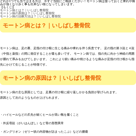
どれか1つでも当てはまる方は、今すぐ当院にご相談ください！モートン病は放っておくと痺れや痛
みが強くなり歩く事も出来ない様になってしまいます。
【もくじ】
モートン病とは？｜いしばし整骨院
モートン病の原因は？｜いしばし整骨院
モートン病の治療方法は？｜いしばし整骨院
モートン病とは？｜いしばし整骨院
モートン病は、足の裏、足指の付け根に生じる痛みや痺れを伴う疾患です。 足の指の第３趾と４趾
（中指と薬指）の間に発症することが最も多いです。 モートン病では、指の先に向かう神経の周囲
が腫れて厚みをおびてしまいます。 これにより鋭い痛みや焼けるような痛みが足指の付け根から指
先にかけて生じることが特徴です。
モートン病の原因は？｜いしばし整骨院
モートン病の主な原因としては、足裏の付け根に繰り返しかかる負担が挙げられます。
原因として次のようなものが上げられます。
・ハイヒールなどの爪先が細くヒールが高い靴を履くこと
・外反母趾（がいはんぼし）など骨の形態異常
・ガングリオン（ゼリー状の内容物が詰まったこぶ）などの腫瘍