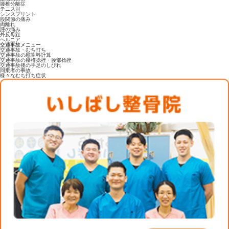
腰椎分離症
テニス肘
シンスプリント
股関節の痛み
肉離れ
踵の痛み
外反母趾
ヘルニア
交通事故メニュー
交通事故・むち打ち
交通事故の慰謝料計算
交通事故の腰椎捻挫・腰部捻挫
交通事故後の手足のしびれ
同乗者の事故
様々なむち打ち症状