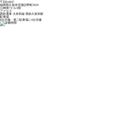
〒830-0037
福岡県久留米市諏訪野町2619
江崎第7ビル1階
アクセス
西鉄電車 大牟田線 西鉄久留米駅
駐車場
8台完備・第二駐車場に4台完備