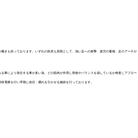
の働きも担っております。いずれの疾患も原因として、強い足への衝撃、疲労の蓄積、足のアーチが
れる事により発生する事が多い為、どの筋肉が作用し骨格やバランスを崩しているか検査しアプロー
特殊電療を行い早期に炎症・腫れを引かせる施術を行っております。