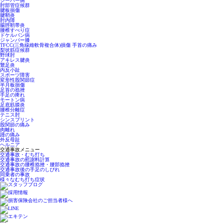
シーバー病
肘部管症候群
腱板損傷
腱鞘炎
肘内障
腸脛靭帯炎
腰椎すべり症
ドケルバン病
ジャンパー膝
TFCC(三角線維軟骨複合体)損傷 手首の痛み
梨状筋症候群
野球肘
アキレス腱炎
鵞足炎
内反小趾
スポーツ障害
変形性股関節症
半月板損傷
足首の捻挫
手足の痺れ
モートン病
足底筋膜炎
腰椎分離症
テニス肘
シンスプリント
股関節の痛み
肉離れ
踵の痛み
外反母趾
ヘルニア
交通事故メニュー
交通事故・むち打ち
交通事故の慰謝料計算
交通事故の腰椎捻挫・腰部捻挫
交通事故後の手足のしびれ
同乗者の事故
様々なむち打ち症状