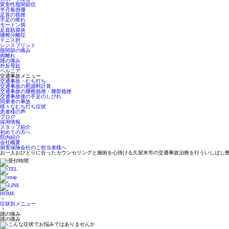
変形性股関節症
半月板損傷
足首の捻挫
手足の痺れ
モートン病
足底筋膜炎
腰椎分離症
テニス肘
シンスプリント
股関節の痛み
肉離れ
踵の痛み
外反母趾
ヘルニア
交通事故メニュー
交通事故・むち打ち
交通事故の慰謝料計算
交通事故の腰椎捻挫・腰部捻挫
交通事故後の手足のしびれ
同乗者の事故
様々なむち打ち症状
患者様の声
ブログ
採用情報
スタッフ紹介
初めての方へ
院内紹介
会社概要
損害保険会社のご担当者様へ
お一人おひとりに合ったカウンセリングと施術を心掛ける久留米市の交通事故治療を行ういしばし
HOME
>
症状別メニュー
>
踵の痛み
踵の痛み