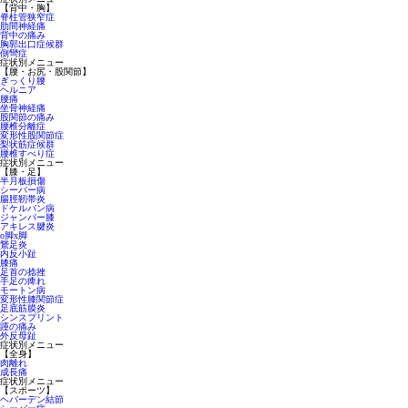
【背中・胸】
脊柱管狭窄症
肋間神経痛
背中の痛み
胸郭出口症候群
側彎症
症状別メニュー
【腰・お尻・股関節】
ぎっくり腰
ヘルニア
腰痛
坐骨神経痛
股関節の痛み
腰椎分離症
変形性股関節症
梨状筋症候群
腰椎すべり症
症状別メニュー
【膝・足】
半月板損傷
シーバー病
腸脛靭帯炎
ドケルバン病
ジャンパー膝
アキレス腱炎
o脚x脚
鵞足炎
内反小趾
膝痛
足首の捻挫
手足の痺れ
モートン病
変形性膝関節症
足底筋膜炎
シンスプリント
踵の痛み
外反母趾
症状別メニュー
【全身】
肉離れ
成長痛
症状別メニュー
【スポーツ】
ヘバーデン結節