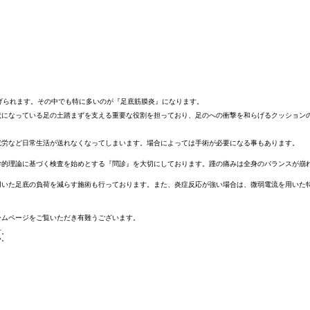
げられます。その中でも特に多いのが『足底筋膜炎』になります。
状になっている足の土踏まずを支える重要な役割を担っており、足のへの衝撃を和らげるクッション
就労など日常生活が送れなくなってしまいます。場合によっては手術が必要になる事もあります。
学的理論に基づく検査を始めとする『問診』を大切にしております。踵の痛みは全身のバランスが崩
用いた足底の負荷を減らす施術も行っております。また、炎症反応が強い場合は、微弱電流を用いた
ームページをご覧いただき有難うございます。
す。
い。