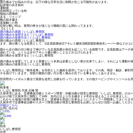
踵の痛みでお悩みの方は、以下の様な日常生活に制限が生じる可能性があります。
起床後の歩き始め
運動後
長時間立っている時
階段の昇降時
走る・ジャンプ
靴の脱ぎ履き
直接触った時
症状が酷い時は、夜間の疼きが強くなり睡眠の質にも関わってきます。
【もくじ】
踵の痛みの原因｜いしばし整骨院
踵の痛みを放置すると｜いしばし整骨院
踵の痛みの改善方法｜いしばし整骨院
踵の痛みの原因｜いしばし整骨院
まず、踵が痛くなる疾患として、➀足底筋膜炎➁アキレス腱炎➂踵部脂肪褥炎➃シーバー病などが上
踵から足の指の付け根まで伸びている足底筋膜が炎症を起こしている病態です。足底筋膜はアーチ
崩れている、ふくらはぎやアキレス腱が硬いことなどが上げられます。
踵の痛みを放置すると｜いしばし整骨院
踵の痛みを放置してしまうと骨棘という本来は必要としない骨が出来てしまい、それにより運動や
踵の痛みの改善方法｜いしばし整骨院
いしばし整骨院は『根本改善』を目的とした施術を提供しております。その為、視診・触診、解剖
チを掛けていきます。背筋や腹筋の使い方が悪く痛みが出ている事も珍しくありません。
羽田野式ハイボルト療法で原因を追究し治療を行っていきます。その他テーピングやインソールを
執筆者：
いしばし整骨院 代表 石橋 賢
久留米市にある、交通事故治療とスポーツ障害・外傷治療が得意な整骨院「いしばし整骨院」のホ
おかげ様で久留米市に開院して34年、先代の父より引き継ぎ１４年目を迎えることが出来ました。
これからも地域の皆様の健康を支え、患者様を笑顔に出来るようにスタッフ一同精進してまいりま
久留米市で交通事故治療やスポーツ障害治療が得意な整骨院をお探しならぜひ当院へお越しくださ
詳細はこちら
お問い合わせ
院名
いしばし整骨院
住所