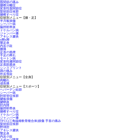
股関節の痛み
腰椎分離症
変形性股関節症
梨状筋症候群
腰椎すべり症
症状別メニュー【膝・足】
半月板損傷
シーバー病
腸脛靭帯炎
ドケルバン病
ジャンパー膝
アキレス腱炎
o脚x脚
鵞足炎
内反小趾
膝痛
足首の捻挫
手足の痺れ
モートン病
変形性膝関節症
足底筋膜炎
シンスプリント
踵の痛み
外反母趾
症状別メニュー【全身】
肉離れ
成長痛
症状別メニュー【スポーツ】
ヘバーデン結節
シーバー病
肘部管症候群
腱板損傷
腱鞘炎
肘内障
腸脛靭帯炎
腰椎すべり症
ドケルバン病
ジャンパー膝
TFCC(三角線維軟骨複合体)損傷 手首の痛み
梨状筋症候群
野球肘
アキレス腱炎
鵞足炎
内反小趾
スポーツ障害