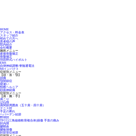
HOME
アクセス・料金表
スタッフ紹介
初めての方へ
患者様の声
院内紹介
会社概要
施術メニュー
産後骨盤矯正
骨盤矯正
羽田野式ハイボルト
EMS
自律神経調整/脊髄通電法
MIインパクト
症状別メニュー
【頭・首・顎】
頭痛
顎関節症
寝違い
頸椎ヘルニア
顔面神経痛
症状別メニュー
【肩・腕・手】
肩こり
ばね指
肩関節周囲炎（五十肩・四十肩）
テニス肘
手足の痺れ
ヘバーデン結節
野球肘
TFCC(三角線維軟骨複合体)損傷 手首の痛み
肘内障
腱鞘炎
腱板損傷
肘部管症候群
症状別メニュー