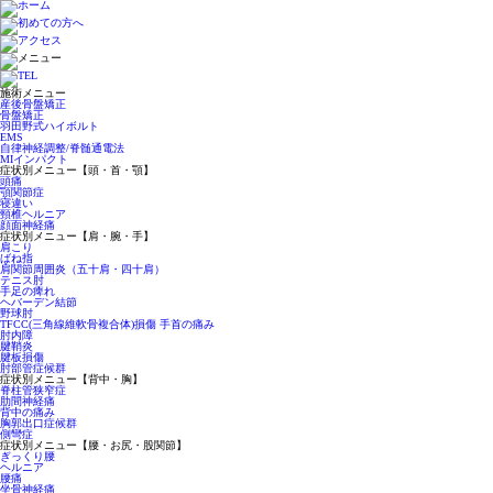
施術メニュー
産後骨盤矯正
骨盤矯正
羽田野式ハイボルト
EMS
自律神経調整/脊髄通電法
MIインパクト
症状別メニュー【頭・首・顎】
頭痛
顎関節症
寝違い
頸椎ヘルニア
顔面神経痛
症状別メニュー【肩・腕・手】
肩こり
ばね指
肩関節周囲炎（五十肩・四十肩）
テニス肘
手足の痺れ
ヘバーデン結節
野球肘
TFCC(三角線維軟骨複合体)損傷 手首の痛み
肘内障
腱鞘炎
腱板損傷
肘部管症候群
症状別メニュー【背中・胸】
脊柱管狭窄症
肋間神経痛
背中の痛み
胸郭出口症候群
側彎症
症状別メニュー【腰・お尻・股関節】
ぎっくり腰
ヘルニア
腰痛
坐骨神経痛