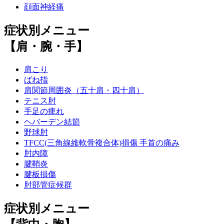
顔面神経痛
症状別メニュー
【肩・腕・手】
肩こり
ばね指
肩関節周囲炎（五十肩・四十肩）
テニス肘
手足の痺れ
ヘバーデン結節
野球肘
TFCC(三角線維軟骨複合体)損傷 手首の痛み
肘内障
腱鞘炎
腱板損傷
肘部管症候群
症状別メニュー