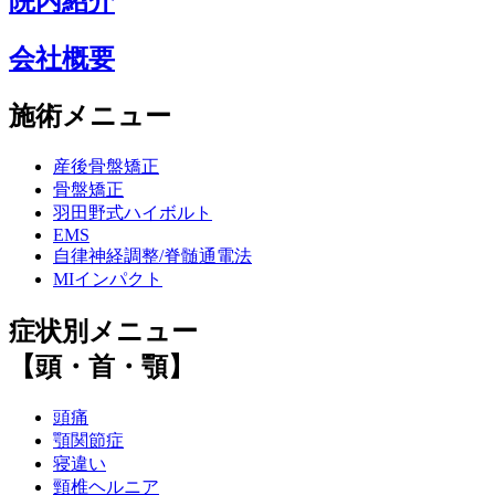
院内紹介
会社概要
施術メニュー
産後骨盤矯正
骨盤矯正
羽田野式ハイボルト
EMS
自律神経調整/脊髄通電法
MIインパクト
症状別メニュー
【頭・首・顎】
頭痛
顎関節症
寝違い
頸椎ヘルニア