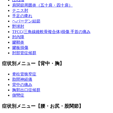
肩関節周囲炎（五十肩・四十肩）
テニス肘
手足の痺れ
ヘバーデン結節
野球肘
TFCC(三角線維軟骨複合体)損傷 手首の痛み
肘内障
腱鞘炎
腱板損傷
肘部管症候群
症状別メニュー【背中・胸】
脊柱管狭窄症
肋間神経痛
背中の痛み
胸郭出口症候群
側彎症
症状別メニュー【腰・お尻・股関節】