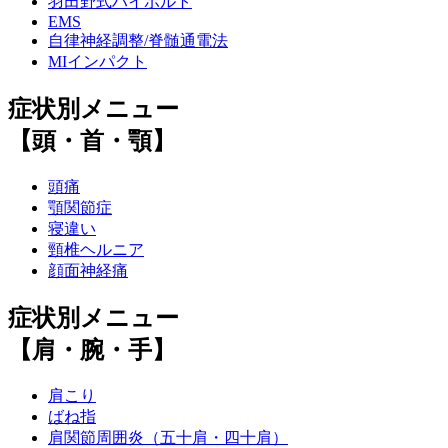
羽田野式ハイボルト
EMS
自律神経調整/脊髄通電法
MIインパクト
症状別メニュー
【頭・首・顎】
頭痛
顎関節症
寝違い
頸椎ヘルニア
顔面神経痛
症状別メニュー
【肩・腕・手】
肩こり
ばね指
肩関節周囲炎（五十肩・四十肩）