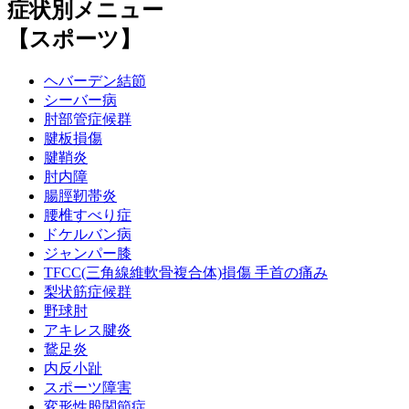
症状別メニュー
【スポーツ】
ヘバーデン結節
シーバー病
肘部管症候群
腱板損傷
腱鞘炎
肘内障
腸脛靭帯炎
腰椎すべり症
ドケルバン病
ジャンパー膝
TFCC(三角線維軟骨複合体)損傷 手首の痛み
梨状筋症候群
野球肘
アキレス腱炎
鵞足炎
内反小趾
スポーツ障害
変形性股関節症