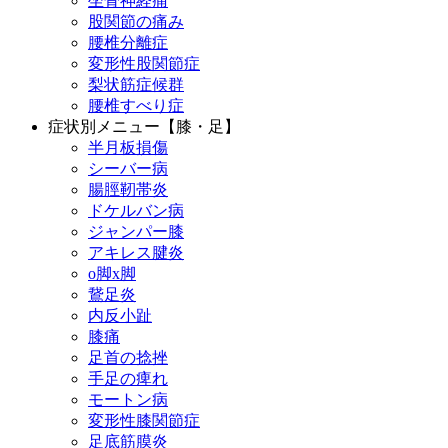
坐骨神経痛
股関節の痛み
腰椎分離症
変形性股関節症
梨状筋症候群
腰椎すべり症
症状別メニュー【膝・足】
半月板損傷
シーバー病
腸脛靭帯炎
ドケルバン病
ジャンパー膝
アキレス腱炎
o脚x脚
鵞足炎
内反小趾
膝痛
足首の捻挫
手足の痺れ
モートン病
変形性膝関節症
足底筋膜炎