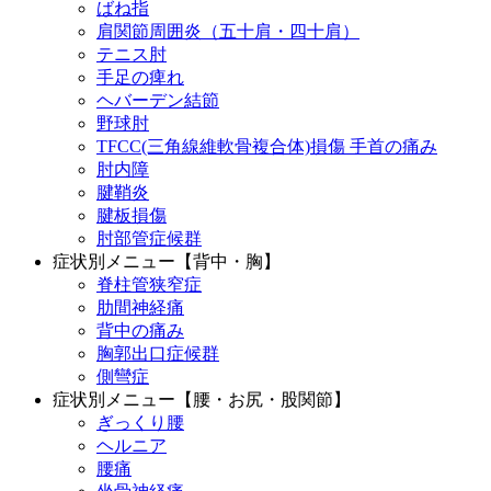
ばね指
肩関節周囲炎（五十肩・四十肩）
テニス肘
手足の痺れ
ヘバーデン結節
野球肘
TFCC(三角線維軟骨複合体)損傷 手首の痛み
肘内障
腱鞘炎
腱板損傷
肘部管症候群
症状別メニュー【背中・胸】
脊柱管狭窄症
肋間神経痛
背中の痛み
胸郭出口症候群
側彎症
症状別メニュー【腰・お尻・股関節】
ぎっくり腰
ヘルニア
腰痛