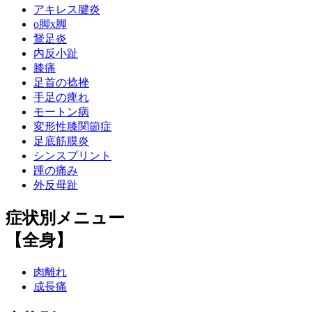
アキレス腱炎
o脚x脚
鵞足炎
内反小趾
膝痛
足首の捻挫
手足の痺れ
モートン病
変形性膝関節症
足底筋膜炎
シンスプリント
踵の痛み
外反母趾
症状別メニュー
【全身】
肉離れ
成長痛