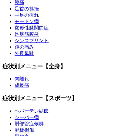
膝痛
足首の捻挫
手足の痺れ
モートン病
変形性膝関節症
足底筋膜炎
シンスプリント
踵の痛み
外反母趾
症状別メニュー【全身】
肉離れ
成長痛
症状別メニュー【スポーツ】
ヘバーデン結節
シーバー病
肘部管症候群
腱板損傷