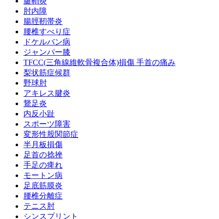
腱鞘炎
肘内障
腸脛靭帯炎
腰椎すべり症
ドケルバン病
ジャンパー膝
TFCC(三角線維軟骨複合体)損傷 手首の痛み
梨状筋症候群
野球肘
アキレス腱炎
鵞足炎
内反小趾
スポーツ障害
変形性股関節症
半月板損傷
足首の捻挫
手足の痺れ
モートン病
足底筋膜炎
腰椎分離症
テニス肘
シンスプリント