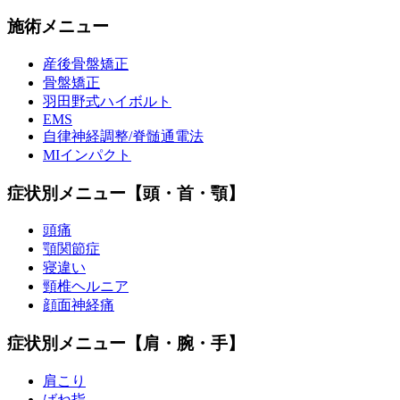
施術メニュー
産後骨盤矯正
骨盤矯正
羽田野式ハイボルト
EMS
自律神経調整/脊髄通電法
MIインパクト
症状別メニュー【頭・首・顎】
頭痛
顎関節症
寝違い
頸椎ヘルニア
顔面神経痛
症状別メニュー【肩・腕・手】
肩こり
ばね指