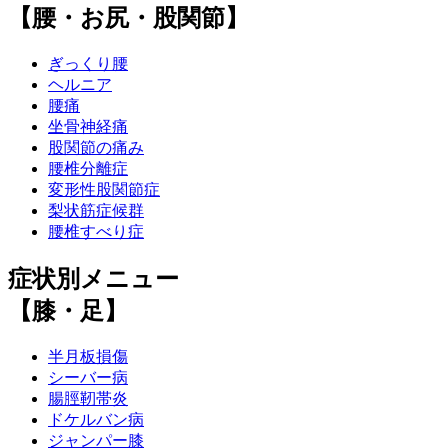
【腰・お尻・股関節】
ぎっくり腰
ヘルニア
腰痛
坐骨神経痛
股関節の痛み
腰椎分離症
変形性股関節症
梨状筋症候群
腰椎すべり症
症状別メニュー
【膝・足】
半月板損傷
シーバー病
腸脛靭帯炎
ドケルバン病
ジャンパー膝