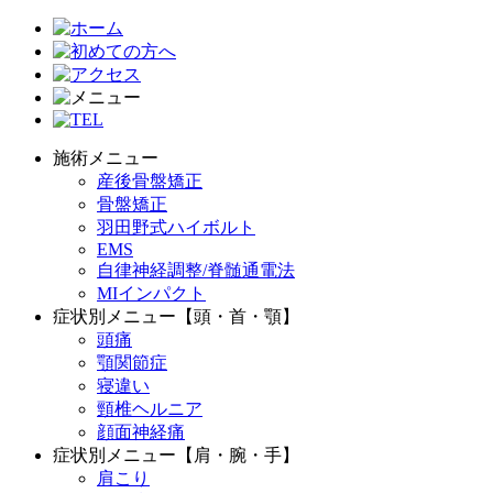
施術メニュー
産後骨盤矯正
骨盤矯正
羽田野式ハイボルト
EMS
自律神経調整/脊髄通電法
MIインパクト
症状別メニュー【頭・首・顎】
頭痛
顎関節症
寝違い
頸椎ヘルニア
顔面神経痛
症状別メニュー【肩・腕・手】
肩こり