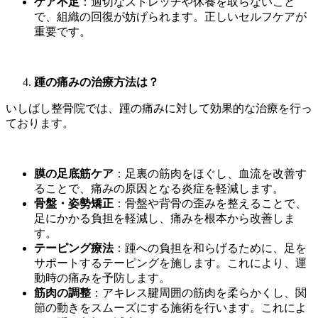
ケア不足
：適切なストレッチや休養を取らないこと
で、組織の回復が妨げられます。正しいセルフケアが
重要です。
踵の痛みの治療方法は？
いしばし整骨院では、踵の痛みに対して効果的な治療を行っ
ております。
膜の
足底筋
ケア
：足裏の筋肉をほぐし、血流を改善す
ることで、痛みの原因となる炎症を軽減します。
骨盤・姿勢矯正
：骨盤や背骨の歪みを整えることで、
足にかかる負担を軽減し、痛みを根本から改善しま
す。
テーピング療法
：踵への負担を和らげるために、足を
サポートするテーピングを施します。これにより、運
動時の痛みを予防します。
筋肉の調整
：アキレス腱周囲の筋肉を柔らかくし、関
節の動きをスムーズにする施術を行います。これによ