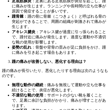
足底筋膜炎
：足裏にある足底筋膜が炎症を起こし、踵
に痛みが生じます。ランニングや長時間の立ち仕事が
原因で発症することが多いです。
踵骨棘
：踵の骨に骨棘（こつきょく）と呼ばれる骨の
突起ができることで、周囲の組織が刺激されて痛みが
生じます。
アキレス腱炎
：アキレス腱が過度に引っ張られること
で、踵付近に痛みが発生します。過度な運動や不適切
な靴の使用が影響します。
姿勢の乱れ
：骨盤や背骨の歪みが足に負担をかけ、踵
に痛みを引き起こす場合もあります。
踵の痛みが改善しない、悪化する理由は？
踵の痛みが長引いたり、悪化したりする理由は次のようなも
のです。
無理な動作の継続
：痛みを無視して運動や立ち仕事を
続けることで、炎症が悪化します。
不適切な靴の使用
：サポートの少ない靴を履くこと
で、足裏に余計な負担がかかり、痛みが増すことがあ
ります。