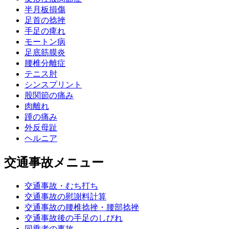
半月板損傷
足首の捻挫
手足の痺れ
モートン病
足底筋膜炎
腰椎分離症
テニス肘
シンスプリント
股関節の痛み
肉離れ
踵の痛み
外反母趾
ヘルニア
交通事故メニュー
交通事故・むち打ち
交通事故の慰謝料計算
交通事故の腰椎捻挫・腰部捻挫
交通事故後の手足のしびれ
同乗者の事故