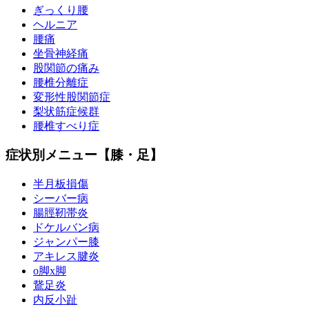
ぎっくり腰
ヘルニア
腰痛
坐骨神経痛
股関節の痛み
腰椎分離症
変形性股関節症
梨状筋症候群
腰椎すべり症
症状別メニュー【膝・足】
半月板損傷
シーバー病
腸脛靭帯炎
ドケルバン病
ジャンパー膝
アキレス腱炎
o脚x脚
鵞足炎
内反小趾