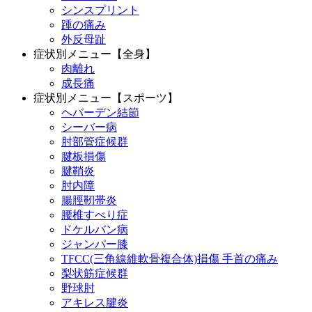
シンスプリント
踵の痛み
外反母趾
症状別メニュー【全身】
肉離れ
成長痛
症状別メニュー【スポーツ】
ヘバーデン結節
シーバー病
肘部管症候群
腱板損傷
腱鞘炎
肘内障
腸脛靭帯炎
腰椎すべり症
ドケルバン病
ジャンパー膝
TFCC(三角線維軟骨複合体)損傷 手首の痛み
梨状筋症候群
野球肘
アキレス腱炎