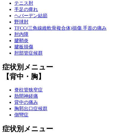
テニス肘
手足の痺れ
ヘバーデン結節
野球肘
TFCC(三角線維軟骨複合体)損傷 手首の痛み
肘内障
腱鞘炎
腱板損傷
肘部管症候群
症状別メニュー
【背中・胸】
脊柱管狭窄症
肋間神経痛
背中の痛み
胸郭出口症候群
側彎症
症状別メニュー