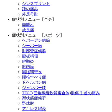
シンスプリント
踵の痛み
外反母趾
症状別メニュー【全身】
肉離れ
成長痛
症状別メニュー【スポーツ】
ヘバーデン結節
シーバー病
肘部管症候群
腱板損傷
腱鞘炎
肘内障
腸脛靭帯炎
腰椎すべり症
ドケルバン病
ジャンパー膝
TFCC(三角線維軟骨複合体)損傷 手首の痛み
梨状筋症候群
野球肘
アキレス腱炎