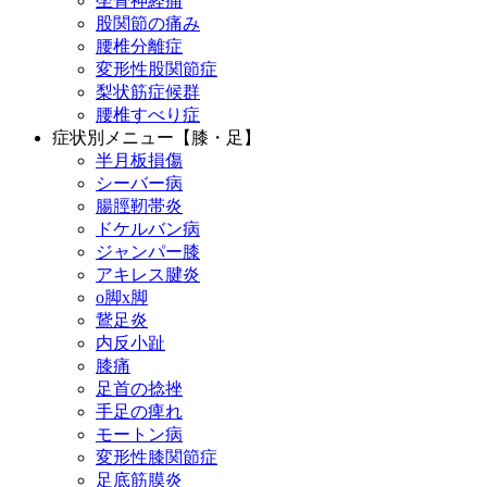
坐骨神経痛
股関節の痛み
腰椎分離症
変形性股関節症
梨状筋症候群
腰椎すべり症
症状別メニュー【膝・足】
半月板損傷
シーバー病
腸脛靭帯炎
ドケルバン病
ジャンパー膝
アキレス腱炎
o脚x脚
鵞足炎
内反小趾
膝痛
足首の捻挫
手足の痺れ
モートン病
変形性膝関節症
足底筋膜炎