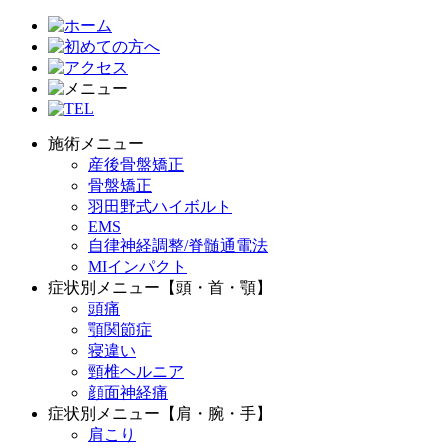
施術メニュー
産後骨盤矯正
骨盤矯正
羽田野式ハイボルト
EMS
自律神経調整/脊髄通電法
MIインパクト
症状別メニュー【頭・首・顎】
頭痛
顎関節症
寝違い
頸椎ヘルニア
顔面神経痛
症状別メニュー【肩・腕・手】
肩こり