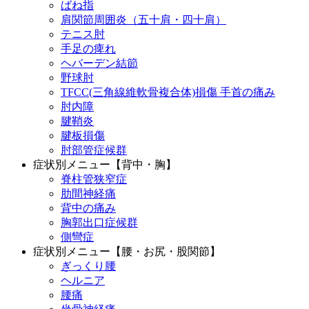
ばね指
肩関節周囲炎（五十肩・四十肩）
テニス肘
手足の痺れ
ヘバーデン結節
野球肘
TFCC(三角線維軟骨複合体)損傷 手首の痛み
肘内障
腱鞘炎
腱板損傷
肘部管症候群
症状別メニュー【背中・胸】
脊柱管狭窄症
肋間神経痛
背中の痛み
胸郭出口症候群
側彎症
症状別メニュー【腰・お尻・股関節】
ぎっくり腰
ヘルニア
腰痛