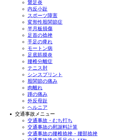
鵞足炎
内反小趾
スポーツ障害
変形性股関節症
半月板損傷
足首の捻挫
手足の痺れ
モートン病
足底筋膜炎
腰椎分離症
テニス肘
シンスプリント
股関節の痛み
肉離れ
踵の痛み
外反母趾
ヘルニア
交通事故メニュー
交通事故・むち打ち
交通事故の慰謝料計算
交通事故の腰椎捻挫・腰部捻挫