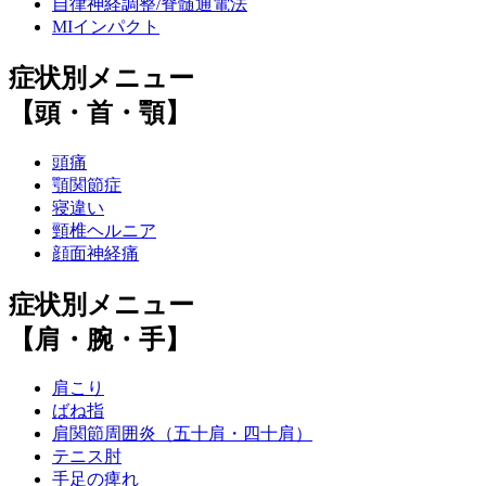
自律神経調整/脊髄通電法
MIインパクト
症状別メニュー
【頭・首・顎】
頭痛
顎関節症
寝違い
頸椎ヘルニア
顔面神経痛
症状別メニュー
【肩・腕・手】
肩こり
ばね指
肩関節周囲炎（五十肩・四十肩）
テニス肘
手足の痺れ