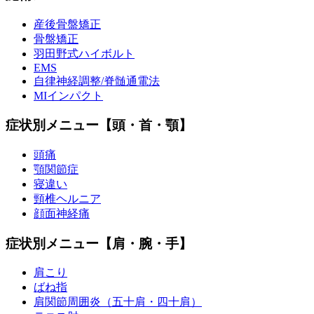
産後骨盤矯正
骨盤矯正
羽田野式ハイボルト
EMS
自律神経調整/脊髄通電法
MIインパクト
症状別メニュー【頭・首・顎】
頭痛
顎関節症
寝違い
頸椎ヘルニア
顔面神経痛
症状別メニュー【肩・腕・手】
肩こり
ばね指
肩関節周囲炎（五十肩・四十肩）