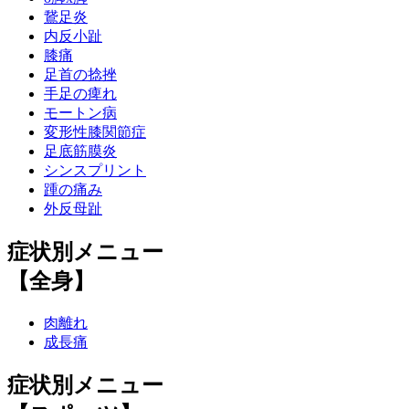
鵞足炎
内反小趾
膝痛
足首の捻挫
手足の痺れ
モートン病
変形性膝関節症
足底筋膜炎
シンスプリント
踵の痛み
外反母趾
症状別メニュー
【全身】
肉離れ
成長痛
症状別メニュー