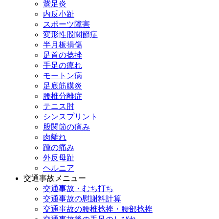
鵞足炎
内反小趾
スポーツ障害
変形性股関節症
半月板損傷
足首の捻挫
手足の痺れ
モートン病
足底筋膜炎
腰椎分離症
テニス肘
シンスプリント
股関節の痛み
肉離れ
踵の痛み
外反母趾
ヘルニア
交通事故メニュー
交通事故・むち打ち
交通事故の慰謝料計算
交通事故の腰椎捻挫・腰部捻挫