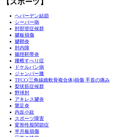
【スポーツ】
ヘバーデン結節
シーバー病
肘部管症候群
腱板損傷
腱鞘炎
肘内障
腸脛靭帯炎
腰椎すべり症
ドケルバン病
ジャンパー膝
TFCC(三角線維軟骨複合体)損傷 手首の痛み
梨状筋症候群
野球肘
アキレス腱炎
鵞足炎
内反小趾
スポーツ障害
変形性股関節症
半月板損傷