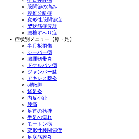
坐骨神経痛
股関節の痛み
腰椎分離症
変形性股関節症
梨状筋症候群
腰椎すべり症
症状別メニュー【膝・足】
半月板損傷
シーバー病
腸脛靭帯炎
ドケルバン病
ジャンパー膝
アキレス腱炎
o脚x脚
鵞足炎
内反小趾
膝痛
足首の捻挫
手足の痺れ
モートン病
変形性膝関節症
足底筋膜炎