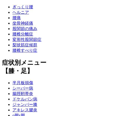
ぎっくり腰
ヘルニア
腰痛
坐骨神経痛
股関節の痛み
腰椎分離症
変形性股関節症
梨状筋症候群
腰椎すべり症
症状別メニュー
【膝・足】
半月板損傷
シーバー病
腸脛靭帯炎
ドケルバン病
ジャンパー膝
アキレス腱炎
o脚x脚