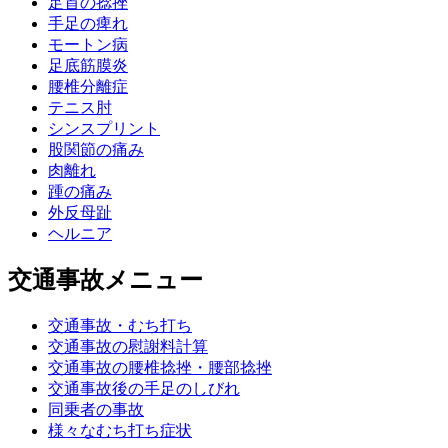
足首の捻挫
手足の痺れ
モートン病
足底筋膜炎
腰椎分離症
テニス肘
シンスプリント
股関節の痛み
肉離れ
踵の痛み
外反母趾
ヘルニア
交通事故メニュー
交通事故・むち打ち
交通事故の慰謝料計算
交通事故の腰椎捻挫・腰部捻挫
交通事故後の手足のしびれ
同乗者の事故
様々なむち打ち症状