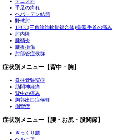
テニス肘
手足の痺れ
ヘバーデン結節
野球肘
TFCC(三角線維軟骨複合体)損傷 手首の痛み
肘内障
腱鞘炎
腱板損傷
肘部管症候群
症状別メニュー【背中・胸】
脊柱管狭窄症
肋間神経痛
背中の痛み
胸郭出口症候群
側彎症
症状別メニュー【腰・お尻・股関節】
ぎっくり腰
ヘルニア