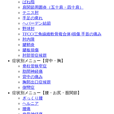
ばね指
肩関節周囲炎（五十肩・四十肩）
テニス肘
手足の痺れ
ヘバーデン結節
野球肘
TFCC(三角線維軟骨複合体)損傷 手首の痛み
肘内障
腱鞘炎
腱板損傷
肘部管症候群
症状別メニュー【背中・胸】
脊柱管狭窄症
肋間神経痛
背中の痛み
胸郭出口症候群
側彎症
症状別メニュー【腰・お尻・股関節】
ぎっくり腰
ヘルニア
腰痛