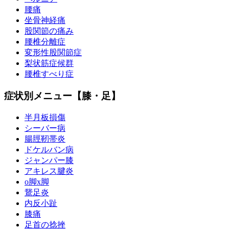
腰痛
坐骨神経痛
股関節の痛み
腰椎分離症
変形性股関節症
梨状筋症候群
腰椎すべり症
症状別メニュー【膝・足】
半月板損傷
シーバー病
腸脛靭帯炎
ドケルバン病
ジャンパー膝
アキレス腱炎
o脚x脚
鵞足炎
内反小趾
膝痛
足首の捻挫