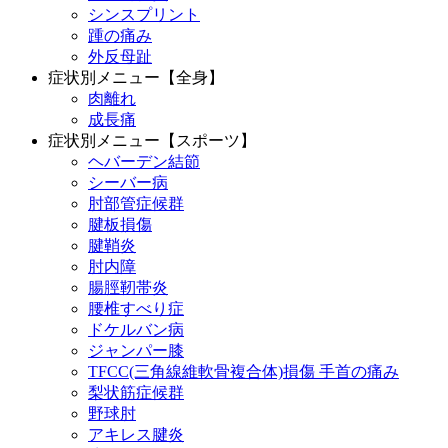
シンスプリント
踵の痛み
外反母趾
症状別メニュー【全身】
肉離れ
成長痛
症状別メニュー【スポーツ】
ヘバーデン結節
シーバー病
肘部管症候群
腱板損傷
腱鞘炎
肘内障
腸脛靭帯炎
腰椎すべり症
ドケルバン病
ジャンパー膝
TFCC(三角線維軟骨複合体)損傷 手首の痛み
梨状筋症候群
野球肘
アキレス腱炎