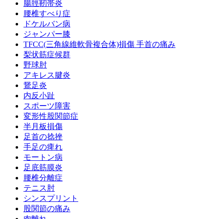
腸脛靭帯炎
腰椎すべり症
ドケルバン病
ジャンパー膝
TFCC(三角線維軟骨複合体)損傷 手首の痛み
梨状筋症候群
野球肘
アキレス腱炎
鵞足炎
内反小趾
スポーツ障害
変形性股関節症
半月板損傷
足首の捻挫
手足の痺れ
モートン病
足底筋膜炎
腰椎分離症
テニス肘
シンスプリント
股関節の痛み
肉離れ