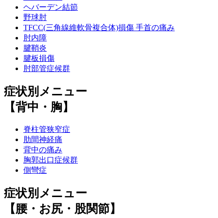
ヘバーデン結節
野球肘
TFCC(三角線維軟骨複合体)損傷 手首の痛み
肘内障
腱鞘炎
腱板損傷
肘部管症候群
症状別メニュー
【背中・胸】
脊柱管狭窄症
肋間神経痛
背中の痛み
胸郭出口症候群
側彎症
症状別メニュー
【腰・お尻・股関節】