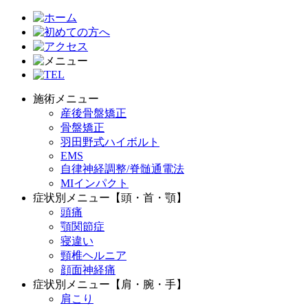
施術メニュー
産後骨盤矯正
骨盤矯正
羽田野式ハイボルト
EMS
自律神経調整/脊髄通電法
MIインパクト
症状別メニュー【頭・首・顎】
頭痛
顎関節症
寝違い
頸椎ヘルニア
顔面神経痛
症状別メニュー【肩・腕・手】
肩こり