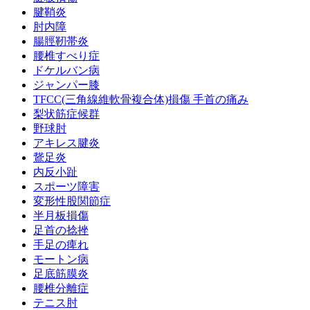
腱鞘炎
肘内障
腸脛靭帯炎
腰椎すべり症
ドケルバン病
ジャンパー膝
TFCC(三角線維軟骨複合体)損傷 手首の痛み
梨状筋症候群
野球肘
アキレス腱炎
鵞足炎
内反小趾
スポーツ障害
変形性股関節症
半月板損傷
足首の捻挫
手足の痺れ
モートン病
足底筋膜炎
腰椎分離症
テニス肘