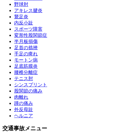
野球肘
アキレス腱炎
鵞足炎
内反小趾
スポーツ障害
変形性股関節症
半月板損傷
足首の捻挫
手足の痺れ
モートン病
足底筋膜炎
腰椎分離症
テニス肘
シンスプリント
股関節の痛み
肉離れ
踵の痛み
外反母趾
ヘルニア
交通事故メニュー