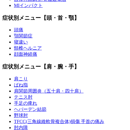
MIインパクト
症状別メニュー【頭・首・顎】
頭痛
顎関節症
寝違い
頸椎ヘルニア
顔面神経痛
症状別メニュー【肩・腕・手】
肩こり
ばね指
肩関節周囲炎（五十肩・四十肩）
テニス肘
手足の痺れ
ヘバーデン結節
野球肘
TFCC(三角線維軟骨複合体)損傷 手首の痛み
肘内障