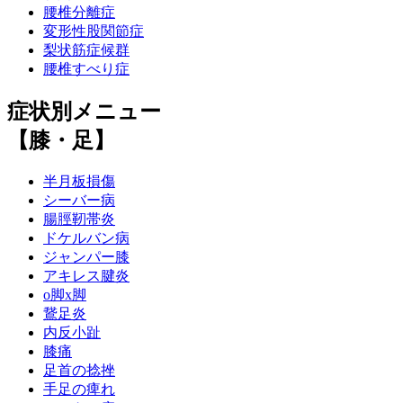
腰椎分離症
変形性股関節症
梨状筋症候群
腰椎すべり症
症状別メニュー
【膝・足】
半月板損傷
シーバー病
腸脛靭帯炎
ドケルバン病
ジャンパー膝
アキレス腱炎
o脚x脚
鵞足炎
内反小趾
膝痛
足首の捻挫
手足の痺れ