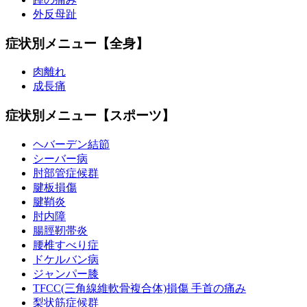
外反母趾
症状別メニュー【全身】
肉離れ
成長痛
症状別メニュー【スポーツ】
ヘバーデン結節
シーバー病
肘部管症候群
腱板損傷
腱鞘炎
肘内障
腸脛靭帯炎
腰椎すべり症
ドケルバン病
ジャンパー膝
TFCC(三角線維軟骨複合体)損傷 手首の痛み
梨状筋症候群