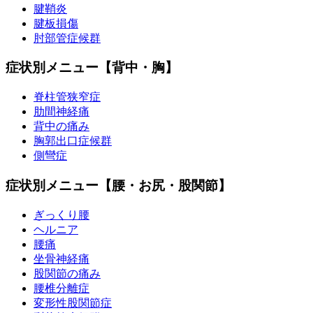
腱鞘炎
腱板損傷
肘部管症候群
症状別メニュー【背中・胸】
脊柱管狭窄症
肋間神経痛
背中の痛み
胸郭出口症候群
側彎症
症状別メニュー【腰・お尻・股関節】
ぎっくり腰
ヘルニア
腰痛
坐骨神経痛
股関節の痛み
腰椎分離症
変形性股関節症