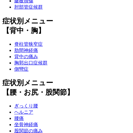
腱板損傷
肘部管症候群
症状別メニュー
【背中・胸】
脊柱管狭窄症
肋間神経痛
背中の痛み
胸郭出口症候群
側彎症
症状別メニュー
【腰・お尻・股関節】
ぎっくり腰
ヘルニア
腰痛
坐骨神経痛
股関節の痛み