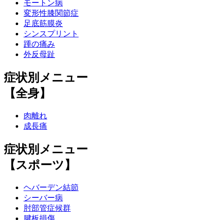
モートン病
変形性膝関節症
足底筋膜炎
シンスプリント
踵の痛み
外反母趾
症状別メニュー
【全身】
肉離れ
成長痛
症状別メニュー
【スポーツ】
ヘバーデン結節
シーバー病
肘部管症候群
腱板損傷