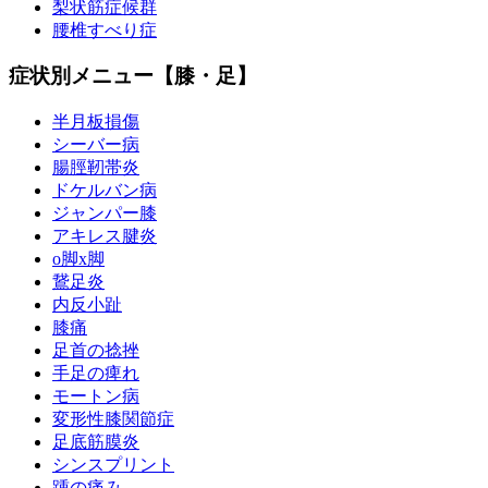
梨状筋症候群
腰椎すべり症
症状別メニュー【膝・足】
半月板損傷
シーバー病
腸脛靭帯炎
ドケルバン病
ジャンパー膝
アキレス腱炎
o脚x脚
鵞足炎
内反小趾
膝痛
足首の捻挫
手足の痺れ
モートン病
変形性膝関節症
足底筋膜炎
シンスプリント
踵の痛み