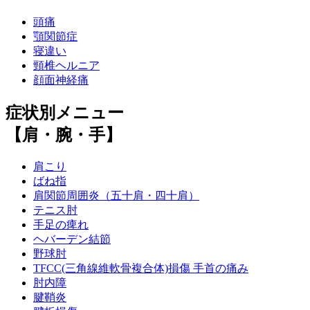
頭痛
顎関節症
寝違い
頸椎ヘルニア
顔面神経痛
症状別メニュー
【肩・腕・手】
肩こり
ばね指
肩関節周囲炎（五十肩・四十肩）
テニス肘
手足の痺れ
ヘバーデン結節
野球肘
TFCC(三角線維軟骨複合体)損傷 手首の痛み
肘内障
腱鞘炎