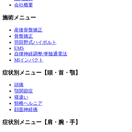
会社概要
施術メニュー
産後骨盤矯正
骨盤矯正
羽田野式ハイボルト
EMS
自律神経調整/脊髄通電法
MIインパクト
症状別メニュー【頭・首・顎】
頭痛
顎関節症
寝違い
頸椎ヘルニア
顔面神経痛
症状別メニュー【肩・腕・手】