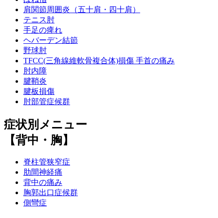
肩関節周囲炎（五十肩・四十肩）
テニス肘
手足の痺れ
ヘバーデン結節
野球肘
TFCC(三角線維軟骨複合体)損傷 手首の痛み
肘内障
腱鞘炎
腱板損傷
肘部管症候群
症状別メニュー
【背中・胸】
脊柱管狭窄症
肋間神経痛
背中の痛み
胸郭出口症候群
側彎症