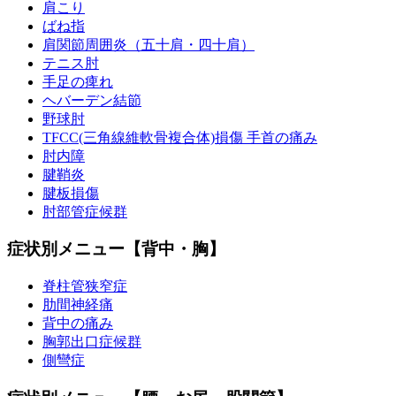
肩こり
ばね指
肩関節周囲炎（五十肩・四十肩）
テニス肘
手足の痺れ
ヘバーデン結節
野球肘
TFCC(三角線維軟骨複合体)損傷 手首の痛み
肘内障
腱鞘炎
腱板損傷
肘部管症候群
症状別メニュー【背中・胸】
脊柱管狭窄症
肋間神経痛
背中の痛み
胸郭出口症候群
側彎症