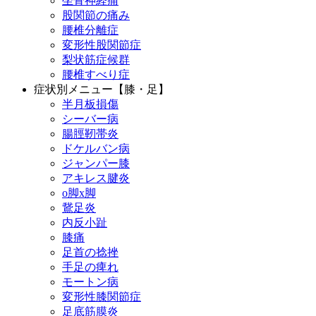
坐骨神経痛
股関節の痛み
腰椎分離症
変形性股関節症
梨状筋症候群
腰椎すべり症
症状別メニュー【膝・足】
半月板損傷
シーバー病
腸脛靭帯炎
ドケルバン病
ジャンパー膝
アキレス腱炎
o脚x脚
鵞足炎
内反小趾
膝痛
足首の捻挫
手足の痺れ
モートン病
変形性膝関節症
足底筋膜炎