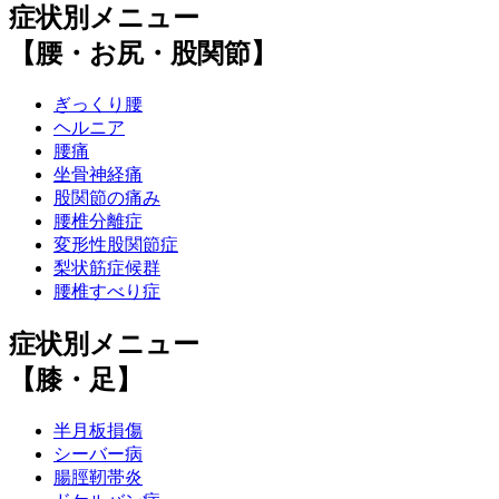
症状別メニュー
【腰・お尻・股関節】
ぎっくり腰
ヘルニア
腰痛
坐骨神経痛
股関節の痛み
腰椎分離症
変形性股関節症
梨状筋症候群
腰椎すべり症
症状別メニュー
【膝・足】
半月板損傷
シーバー病
腸脛靭帯炎