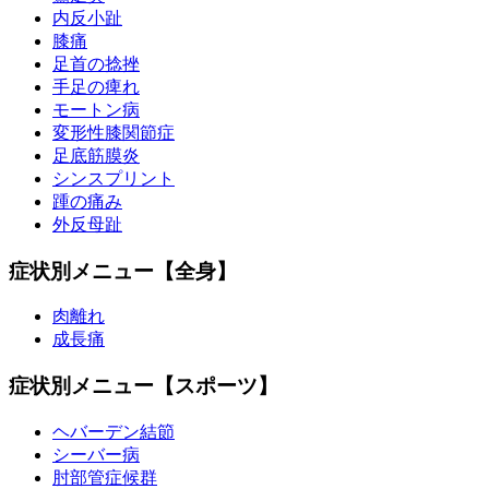
内反小趾
膝痛
足首の捻挫
手足の痺れ
モートン病
変形性膝関節症
足底筋膜炎
シンスプリント
踵の痛み
外反母趾
症状別メニュー【全身】
肉離れ
成長痛
症状別メニュー【スポーツ】
ヘバーデン結節
シーバー病
肘部管症候群