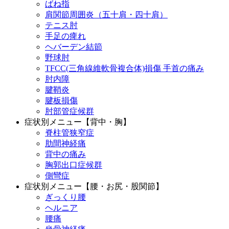
ばね指
肩関節周囲炎（五十肩・四十肩）
テニス肘
手足の痺れ
ヘバーデン結節
野球肘
TFCC(三角線維軟骨複合体)損傷 手首の痛み
肘内障
腱鞘炎
腱板損傷
肘部管症候群
症状別メニュー【背中・胸】
脊柱管狭窄症
肋間神経痛
背中の痛み
胸郭出口症候群
側彎症
症状別メニュー【腰・お尻・股関節】
ぎっくり腰
ヘルニア
腰痛