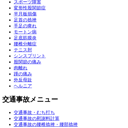
スポーツ障害
変形性股関節症
半月板損傷
足首の捻挫
手足の痺れ
モートン病
足底筋膜炎
腰椎分離症
テニス肘
シンスプリント
股関節の痛み
肉離れ
踵の痛み
外反母趾
ヘルニア
交通事故メニュー
交通事故・むち打ち
交通事故の慰謝料計算
交通事故の腰椎捻挫・腰部捻挫