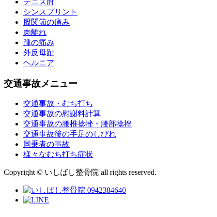
テニス肘
シンスプリント
股関節の痛み
肉離れ
踵の痛み
外反母趾
ヘルニア
交通事故メニュー
交通事故・むち打ち
交通事故の慰謝料計算
交通事故の腰椎捻挫・腰部捻挫
交通事故後の手足のしびれ
同乗者の事故
様々なむち打ち症状
Copyright © いしばし整骨院 all rights reserved.