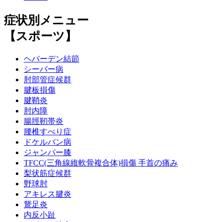
症状別メニュー
【スポーツ】
ヘバーデン結節
シーバー病
肘部管症候群
腱板損傷
腱鞘炎
肘内障
腸脛靭帯炎
腰椎すべり症
ドケルバン病
ジャンパー膝
TFCC(三角線維軟骨複合体)損傷 手首の痛み
梨状筋症候群
野球肘
アキレス腱炎
鵞足炎
内反小趾