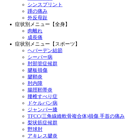
シンスプリント
踵の痛み
外反母趾
症状別メニュー【全身】
肉離れ
成長痛
症状別メニュー【スポーツ】
ヘバーデン結節
シーバー病
肘部管症候群
腱板損傷
腱鞘炎
肘内障
腸脛靭帯炎
腰椎すべり症
ドケルバン病
ジャンパー膝
TFCC(三角線維軟骨複合体)損傷 手首の痛み
梨状筋症候群
野球肘
アキレス腱炎