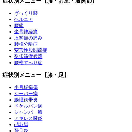
症状別メニュー【腰・お尻・股関節】
ぎっくり腰
ヘルニア
腰痛
坐骨神経痛
股関節の痛み
腰椎分離症
変形性股関節症
梨状筋症候群
腰椎すべり症
症状別メニュー【膝・足】
半月板損傷
シーバー病
腸脛靭帯炎
ドケルバン病
ジャンパー膝
アキレス腱炎
o脚x脚
鵞足炎