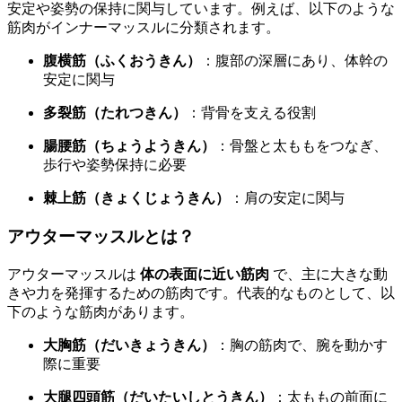
安定や姿勢の保持に関与しています。例えば、以下のような
筋肉がインナーマッスルに分類されます。
腹横筋（ふくおうきん）
：腹部の深層にあり、体幹の
安定に関与
多裂筋（たれつきん）
：背骨を支える役割
腸腰筋（ちょうようきん）
：骨盤と太ももをつなぎ、
歩行や姿勢保持に必要
棘上筋（きょくじょうきん）
：肩の安定に関与
アウターマッスルとは？
アウターマッスルは
体の表面に近い筋肉
で、主に大きな動
きや力を発揮するための筋肉です。代表的なものとして、以
下のような筋肉があります。
大胸筋（だいきょうきん）
：胸の筋肉で、腕を動かす
際に重要
大腿四頭筋（だいたいしとうきん）
：太ももの前面に