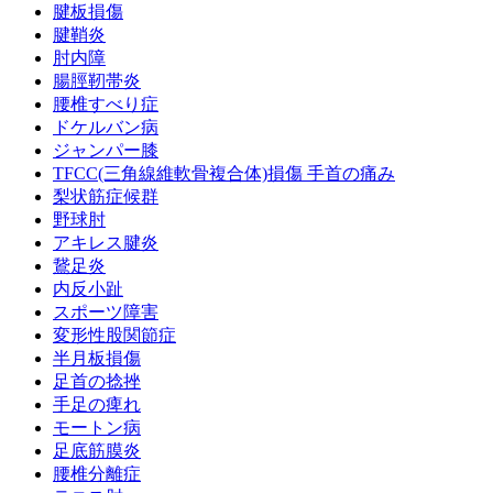
腱板損傷
腱鞘炎
肘内障
腸脛靭帯炎
腰椎すべり症
ドケルバン病
ジャンパー膝
TFCC(三角線維軟骨複合体)損傷 手首の痛み
梨状筋症候群
野球肘
アキレス腱炎
鵞足炎
内反小趾
スポーツ障害
変形性股関節症
半月板損傷
足首の捻挫
手足の痺れ
モートン病
足底筋膜炎
腰椎分離症