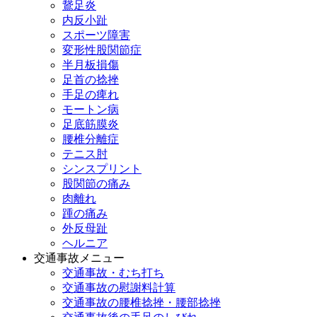
鵞足炎
内反小趾
スポーツ障害
変形性股関節症
半月板損傷
足首の捻挫
手足の痺れ
モートン病
足底筋膜炎
腰椎分離症
テニス肘
シンスプリント
股関節の痛み
肉離れ
踵の痛み
外反母趾
ヘルニア
交通事故メニュー
交通事故・むち打ち
交通事故の慰謝料計算
交通事故の腰椎捻挫・腰部捻挫