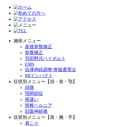
施術メニュー
産後骨盤矯正
骨盤矯正
羽田野式ハイボルト
EMS
自律神経調整/脊髄通電法
MIインパクト
症状別メニュー【頭・首・顎】
頭痛
顎関節症
寝違い
頸椎ヘルニア
顔面神経痛
症状別メニュー【肩・腕・手】
肩こり