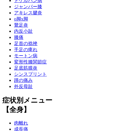
ドケルバン病
ジャンパー膝
アキレス腱炎
o脚x脚
鵞足炎
内反小趾
膝痛
足首の捻挫
手足の痺れ
モートン病
変形性膝関節症
足底筋膜炎
シンスプリント
踵の痛み
外反母趾
症状別メニュー
【全身】
肉離れ
成長痛