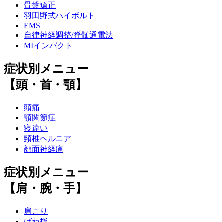
骨盤矯正
羽田野式ハイボルト
EMS
自律神経調整/脊髄通電法
MIインパクト
症状別メニュー
【頭・首・顎】
頭痛
顎関節症
寝違い
頸椎ヘルニア
顔面神経痛
症状別メニュー
【肩・腕・手】
肩こり
ばね指