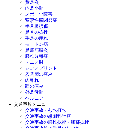
鵞足炎
内反小趾
スポーツ障害
変形性股関節症
半月板損傷
足首の捻挫
手足の痺れ
モートン病
足底筋膜炎
腰椎分離症
テニス肘
シンスプリント
股関節の痛み
肉離れ
踵の痛み
外反母趾
ヘルニア
交通事故メニュー
交通事故・むち打ち
交通事故の慰謝料計算
交通事故の腰椎捻挫・腰部捻挫