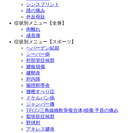
シンスプリント
踵の痛み
外反母趾
症状別メニュー【全身】
肉離れ
成長痛
症状別メニュー【スポーツ】
ヘバーデン結節
シーバー病
肘部管症候群
腱板損傷
腱鞘炎
肘内障
腸脛靭帯炎
腰椎すべり症
ドケルバン病
ジャンパー膝
TFCC(三角線維軟骨複合体)損傷 手首の痛み
梨状筋症候群
野球肘
アキレス腱炎