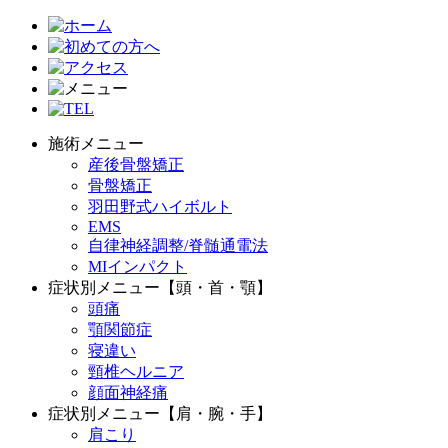
施術メニュー
産後骨盤矯正
骨盤矯正
羽田野式ハイボルト
EMS
自律神経調整/脊髄通電法
MIインパクト
症状別メニュー【頭・首・顎】
頭痛
顎関節症
寝違い
頸椎ヘルニア
顔面神経痛
症状別メニュー【肩・腕・手】
肩こり