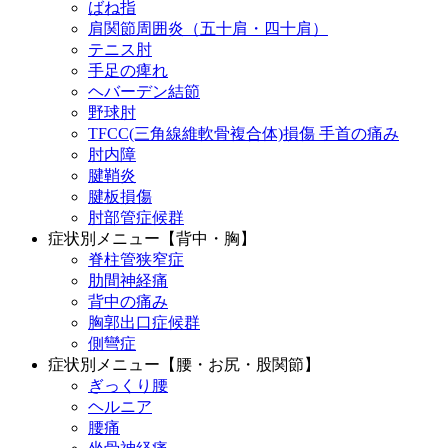
ばね指
肩関節周囲炎（五十肩・四十肩）
テニス肘
手足の痺れ
ヘバーデン結節
野球肘
TFCC(三角線維軟骨複合体)損傷 手首の痛み
肘内障
腱鞘炎
腱板損傷
肘部管症候群
症状別メニュー【背中・胸】
脊柱管狭窄症
肋間神経痛
背中の痛み
胸郭出口症候群
側彎症
症状別メニュー【腰・お尻・股関節】
ぎっくり腰
ヘルニア
腰痛