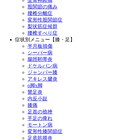
坐骨神経痛
股関節の痛み
腰椎分離症
変形性股関節症
梨状筋症候群
腰椎すべり症
症状別メニュー【膝・足】
半月板損傷
シーバー病
腸脛靭帯炎
ドケルバン病
ジャンパー膝
アキレス腱炎
o脚x脚
鵞足炎
内反小趾
膝痛
足首の捻挫
手足の痺れ
モートン病
変形性膝関節症
足底筋膜炎