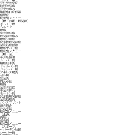
脊柱管狭窄症
肋間神経痛
背中の痛み
胸郭出口症候群
側彎症
症状別メニュー
【腰・お尻・股関節】
ぎっくり腰
ヘルニア
腰痛
坐骨神経痛
股関節の痛み
腰椎分離症
変形性股関節症
梨状筋症候群
腰椎すべり症
症状別メニュー
【膝・足】
半月板損傷
シーバー病
腸脛靭帯炎
ドケルバン病
ジャンパー膝
アキレス腱炎
o脚x脚
鵞足炎
内反小趾
膝痛
足首の捻挫
手足の痺れ
モートン病
変形性膝関節症
足底筋膜炎
シンスプリント
踵の痛み
外反母趾
症状別メニュー
【全身】
肉離れ
成長痛
症状別メニュー
【スポーツ】
ヘバーデン結節
シーバー病