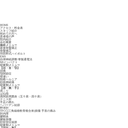
HOME
アクセス・料金表
スタッフ紹介
初めての方へ
患者様の声
院内紹介
会社概要
施術メニュー
産後骨盤矯正
骨盤矯正
羽田野式ハイボルト
EMS
自律神経調整/脊髄通電法
MIインパクト
症状別メニュー
【頭・首・顎】
頭痛
顎関節症
寝違い
頸椎ヘルニア
顔面神経痛
症状別メニュー
【肩・腕・手】
肩こり
ばね指
肩関節周囲炎（五十肩・四十肩）
テニス肘
手足の痺れ
ヘバーデン結節
野球肘
TFCC(三角線維軟骨複合体)損傷 手首の痛み
肘内障
腱鞘炎
腱板損傷
肘部管症候群
症状別メニュー
【背中・胸】