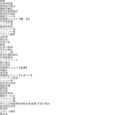
腰痛
坐骨神経痛
股関節の痛み
腰椎分離症
変形性股関節症
梨状筋症候群
腰椎すべり症
症状別メニュー【膝・足】
半月板損傷
シーバー病
腸脛靭帯炎
ドケルバン病
ジャンパー膝
アキレス腱炎
o脚x脚
鵞足炎
内反小趾
膝痛
足首の捻挫
手足の痺れ
モートン病
変形性膝関節症
足底筋膜炎
シンスプリント
踵の痛み
外反母趾
症状別メニュー【全身】
肉離れ
成長痛
症状別メニュー【スポーツ】
ヘバーデン結節
シーバー病
肘部管症候群
腱板損傷
腱鞘炎
肘内障
腸脛靭帯炎
腰椎すべり症
ドケルバン病
ジャンパー膝
TFCC(三角線維軟骨複合体)損傷 手首の痛み
梨状筋症候群
野球肘
アキレス腱炎
鵞足炎