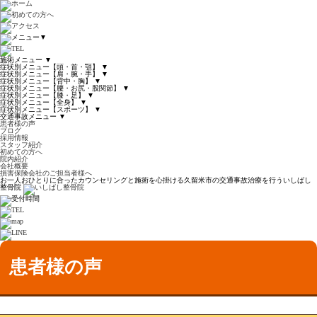
▼
施術メニュー
▼
症状別メニュー【頭・首・顎】
▼
症状別メニュー【肩・腕・手】
▼
症状別メニュー【背中・胸】
▼
症状別メニュー【腰・お尻・股関節】
▼
症状別メニュー【膝・足】
▼
症状別メニュー【全身】
▼
症状別メニュー【スポーツ】
▼
交通事故メニュー
▼
患者様の声
ブログ
採用情報
スタッフ紹介
初めての方へ
院内紹介
会社概要
損害保険会社のご担当者様へ
お一人おひとりに合ったカウンセリングと施術を心掛ける久留米市の交通事故治療を行ういしばし
整骨院
患者様の声