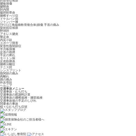
肘部管症候群
腱板損傷
腱鞘炎
肘内障
腸脛靭帯炎
腰椎すべり症
ドケルバン病
ジャンパー膝
TFCC(三角線維軟骨複合体)損傷 手首の痛み
梨状筋症候群
野球肘
アキレス腱炎
鵞足炎
内反小趾
スポーツ障害
変形性股関節症
半月板損傷
足首の捻挫
手足の痺れ
モートン病
足底筋膜炎
腰椎分離症
テニス肘
シンスプリント
股関節の痛み
肉離れ
踵の痛み
外反母趾
ヘルニア
交通事故メニュー
交通事故・むち打ち
交通事故の慰謝料計算
交通事故の腰椎捻挫・腰部捻挫
交通事故後の手足のしびれ
同乗者の事故
様々なむち打ち症状