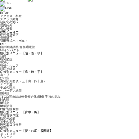
HOME
アクセス・料金
スタッフ紹介
初めての方へ
院内紹介
会社概要
施術メニュー
産後骨盤矯正
骨盤矯正
羽田野式ハイボルト
EMS
自律神経調整/脊髄通電法
MIインパクト
症状別メニュー【頭・首・顎】
頭痛
顎関節症
寝違い
頸椎ヘルニア
顔面神経痛
症状別メニュー【肩・腕・手】
肩こり
ばね指
肩関節周囲炎（五十肩・四十肩）
テニス肘
手足の痺れ
ヘバーデン結節
野球肘
TFCC(三角線維軟骨複合体)損傷 手首の痛み
肘内障
腱鞘炎
腱板損傷
肘部管症候群
症状別メニュー【背中・胸】
脊柱管狭窄症
肋間神経痛
背中の痛み
胸郭出口症候群
側彎症
症状別メニュー【腰・お尻・股関節】
ぎっくり腰
ヘルニア