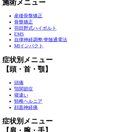
施術メニュー
産後骨盤矯正
骨盤矯正
羽田野式ハイボルト
EMS
自律神経調整/脊髄通電法
MIインパクト
症状別メニュー
【頭・首・顎】
頭痛
顎関節症
寝違い
頸椎ヘルニア
顔面神経痛
症状別メニュー
【肩・腕・手】