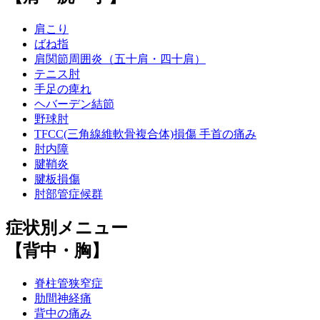
肩こり
ばね指
肩関節周囲炎（五十肩・四十肩）
テニス肘
手足の痺れ
ヘバーデン結節
野球肘
TFCC(三角線維軟骨複合体)損傷 手首の痛み
肘内障
腱鞘炎
腱板損傷
肘部管症候群
症状別メニュー
【背中・胸】
脊柱管狭窄症
肋間神経痛
背中の痛み