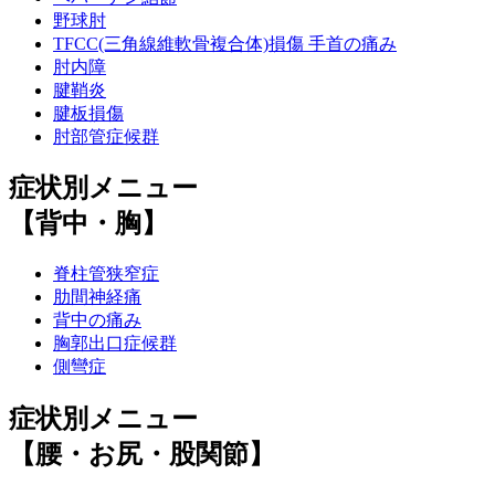
野球肘
TFCC(三角線維軟骨複合体)損傷 手首の痛み
肘内障
腱鞘炎
腱板損傷
肘部管症候群
症状別メニュー
【背中・胸】
脊柱管狭窄症
肋間神経痛
背中の痛み
胸郭出口症候群
側彎症
症状別メニュー
【腰・お尻・股関節】