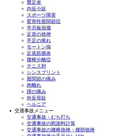
鵞足炎
内反小趾
スポーツ障害
変形性股関節症
半月板損傷
足首の捻挫
手足の痺れ
モートン病
足底筋膜炎
腰椎分離症
テニス肘
シンスプリント
股関節の痛み
肉離れ
踵の痛み
外反母趾
ヘルニア
交通事故メニュー
交通事故・むち打ち
交通事故の慰謝料計算
交通事故の腰椎捻挫・腰部捻挫