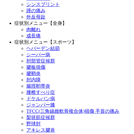
シンスプリント
踵の痛み
外反母趾
症状別メニュー【全身】
肉離れ
成長痛
症状別メニュー【スポーツ】
ヘバーデン結節
シーバー病
肘部管症候群
腱板損傷
腱鞘炎
肘内障
腸脛靭帯炎
腰椎すべり症
ドケルバン病
ジャンパー膝
TFCC(三角線維軟骨複合体)損傷 手首の痛み
梨状筋症候群
野球肘
アキレス腱炎