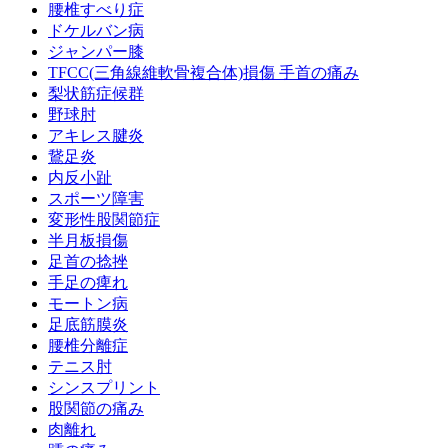
腰椎すべり症
ドケルバン病
ジャンパー膝
TFCC(三角線維軟骨複合体)損傷 手首の痛み
梨状筋症候群
野球肘
アキレス腱炎
鵞足炎
内反小趾
スポーツ障害
変形性股関節症
半月板損傷
足首の捻挫
手足の痺れ
モートン病
足底筋膜炎
腰椎分離症
テニス肘
シンスプリント
股関節の痛み
肉離れ