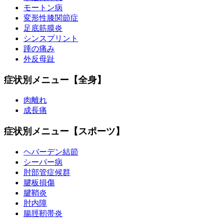
モートン病
変形性膝関節症
足底筋膜炎
シンスプリント
踵の痛み
外反母趾
症状別メニュー【全身】
肉離れ
成長痛
症状別メニュー【スポーツ】
ヘバーデン結節
シーバー病
肘部管症候群
腱板損傷
腱鞘炎
肘内障
腸脛靭帯炎