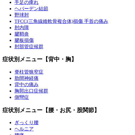
手足の痺れ
ヘバーデン結節
野球肘
TFCC(三角線維軟骨複合体)損傷 手首の痛み
肘内障
腱鞘炎
腱板損傷
肘部管症候群
症状別メニュー【背中・胸】
脊柱管狭窄症
肋間神経痛
背中の痛み
胸郭出口症候群
側彎症
症状別メニュー【腰・お尻・股関節】
ぎっくり腰
ヘルニア