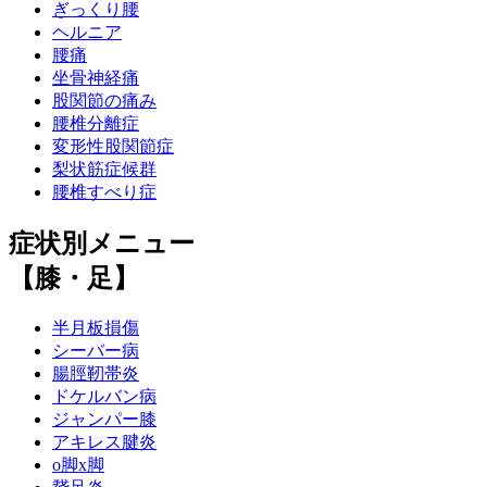
ぎっくり腰
ヘルニア
腰痛
坐骨神経痛
股関節の痛み
腰椎分離症
変形性股関節症
梨状筋症候群
腰椎すべり症
症状別メニュー
【膝・足】
半月板損傷
シーバー病
腸脛靭帯炎
ドケルバン病
ジャンパー膝
アキレス腱炎
o脚x脚