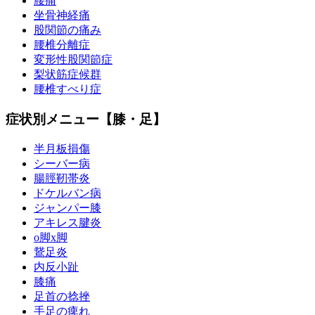
腰痛
坐骨神経痛
股関節の痛み
腰椎分離症
変形性股関節症
梨状筋症候群
腰椎すべり症
症状別メニュー【膝・足】
半月板損傷
シーバー病
腸脛靭帯炎
ドケルバン病
ジャンパー膝
アキレス腱炎
o脚x脚
鵞足炎
内反小趾
膝痛
足首の捻挫
手足の痺れ