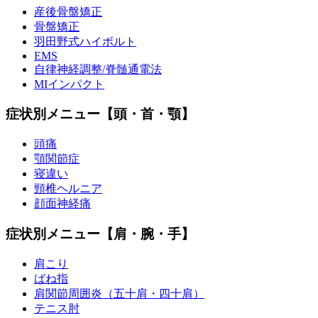
産後骨盤矯正
骨盤矯正
羽田野式ハイボルト
EMS
自律神経調整/脊髄通電法
MIインパクト
症状別メニュー【頭・首・顎】
頭痛
顎関節症
寝違い
頸椎ヘルニア
顔面神経痛
症状別メニュー【肩・腕・手】
肩こり
ばね指
肩関節周囲炎（五十肩・四十肩）
テニス肘