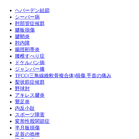
ヘバーデン結節
シーバー病
肘部管症候群
腱板損傷
腱鞘炎
肘内障
腸脛靭帯炎
腰椎すべり症
ドケルバン病
ジャンパー膝
TFCC(三角線維軟骨複合体)損傷 手首の痛み
梨状筋症候群
野球肘
アキレス腱炎
鵞足炎
内反小趾
スポーツ障害
変形性股関節症
半月板損傷
足首の捻挫