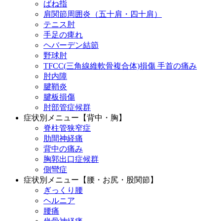
ばね指
肩関節周囲炎（五十肩・四十肩）
テニス肘
手足の痺れ
ヘバーデン結節
野球肘
TFCC(三角線維軟骨複合体)損傷 手首の痛み
肘内障
腱鞘炎
腱板損傷
肘部管症候群
症状別メニュー【背中・胸】
脊柱管狭窄症
肋間神経痛
背中の痛み
胸郭出口症候群
側彎症
症状別メニュー【腰・お尻・股関節】
ぎっくり腰
ヘルニア
腰痛