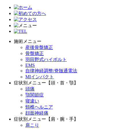
施術メニュー
産後骨盤矯正
骨盤矯正
羽田野式ハイボルト
EMS
自律神経調整/脊髄通電法
MIインパクト
症状別メニュー【頭・首・顎】
頭痛
顎関節症
寝違い
頸椎ヘルニア
顔面神経痛
症状別メニュー【肩・腕・手】
肩こり