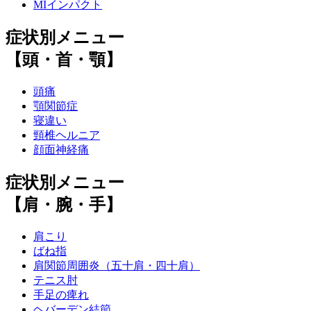
MIインパクト
症状別メニュー
【頭・首・顎】
頭痛
顎関節症
寝違い
頸椎ヘルニア
顔面神経痛
症状別メニュー
【肩・腕・手】
肩こり
ばね指
肩関節周囲炎（五十肩・四十肩）
テニス肘
手足の痺れ
ヘバーデン結節