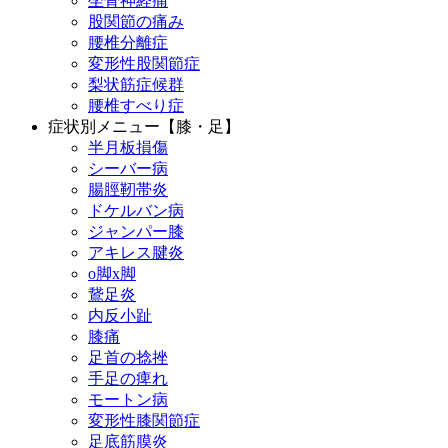
坐骨神経痛
股関節の痛み
腰椎分離症
変形性股関節症
梨状筋症候群
腰椎すべり症
症状別メニュー【膝・足】
半月板損傷
シーバー病
腸脛靭帯炎
ドケルバン病
ジャンパー膝
アキレス腱炎
o脚x脚
鵞足炎
内反小趾
膝痛
足首の捻挫
手足の痺れ
モートン病
変形性膝関節症
足底筋膜炎