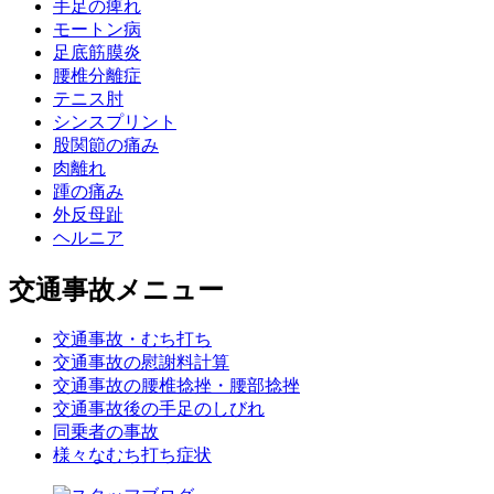
手足の痺れ
モートン病
足底筋膜炎
腰椎分離症
テニス肘
シンスプリント
股関節の痛み
肉離れ
踵の痛み
外反母趾
ヘルニア
交通事故メニュー
交通事故・むち打ち
交通事故の慰謝料計算
交通事故の腰椎捻挫・腰部捻挫
交通事故後の手足のしびれ
同乗者の事故
様々なむち打ち症状